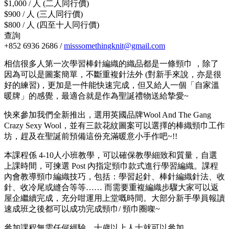
$1,000 / 人 (二人同行價)
$900 / 人 (三人同行價)
$800 / 人 (四至十人同行價)
查詢
+852 6936 2686 /
misssomethingknit@gmail.com
相信很多人第一次學習棒針編織的織品都是一條頸巾 ，除了
因為可以是圖案簡單，不斷重複針法外 (對新手來說，亦是很
好的練習)，更加是一件能快速完成，但又給人一個「自家溫
暖牌」的感覺，最適合就是作為聖誕禮物送給摯愛~
快來參加我們全新推出，選用英國品牌Wool And The Gang
Crazy Sexy Wool，並有三款花紋圖案可以選擇的棒織頸巾工作
坊，趕及在聖誕前預備這份充滿暖意小手作吧~!!
本課程係 4-10人小班教學，可以確保教學細致和質量，自選
上課時間，可揀選 Post 內指定頸巾款式進行學習編織。課程
內會教導頸巾編織技巧，包括：學習起針、棒針編織針法、收
針、收冷尾或縫合等等…… 而需要重複編織步驟大家可以返
屋企繼續完成，充分咁運用上堂嘅時間。大部分新手學員報讀
速成班之後都可以成功完成頸巾/ 頸巾圈㗎~
參加課程無需任何經驗，十歲以上人士就可以參加。