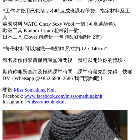
*工作坊費用已包括 2 小時速成班課程學費、指定材料及工
具：
英國材料 WATG Crazy Sexy Wool 一個 (可自選顏色)、
歐洲工具 Knitpro 15mm 粗棒針一對、
日本工具 Clover 粗縫針一包 (彎頭粗縫針 2支)
*每份材料可以編織一條頸巾尺寸約 12 x 140cm*
報名及預付學費保留課堂時間後，就可以開始你的體驗~
期待你哋既查詢及預約課堂時間，課堂時段先到先得，快啲
DM / Whatsapp @+852 6936 2686 我們預約吧！
關於
Miss Something Knit
Facebook:
www.facebook.com/misssomethingknit
Instagram:
@misssomethingknit