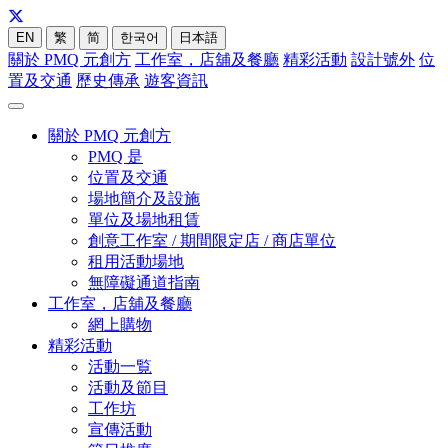
EN
繁
简
한국어
日本語
關於 PMQ 元創方
工作室，店舖及餐廳
精彩活動
設計號外
位
置及交通
歷史傳承
遊客資訊
關於 PMQ 元創方
PMQ 是
位置及交通
場地簡介及設施
單位及場地租賃
創意工作室 / 期間限定店 / 商店單位
租用活動場地
無障礙通道指南
工作室，店舖及餐廳
網上購物
精彩活動
活動一覧
活動及節目
工作坊
宣傳活動