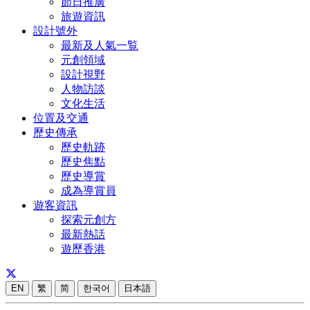
節日推廣
旅遊資訊
設計號外
最新及人氣一覧
元創領域
設計視野
人物訪談
文化生活
位置及交通
歷史傳承
歷史軌跡
歷史焦點
歷史導賞
成為導賞員
遊客資訊
探索元創方
最新熱話
遊歷香港
EN
繁
简
한국어
日本語