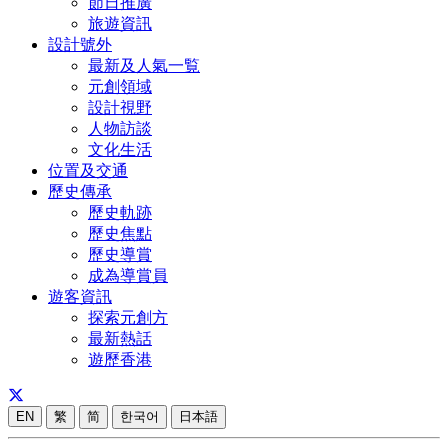
節日推廣
旅遊資訊
設計號外
最新及人氣一覧
元創領域
設計視野
人物訪談
文化生活
位置及交通
歷史傳承
歷史軌跡
歷史焦點
歷史導賞
成為導賞員
遊客資訊
探索元創方
最新熱話
遊歷香港
EN
繁
简
한국어
日本語