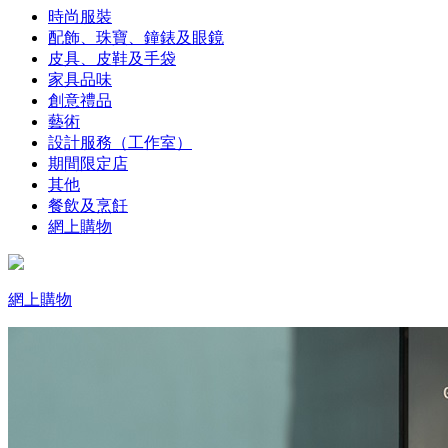
時尚服裝
配飾、珠寶、鐘錶及眼鏡
皮具、皮鞋及手袋
家具品味
創意禮品
藝術
設計服務（工作室）
期間限定店
其他
餐飲及烹飪
網上購物
網上購物