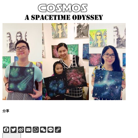
分享
Facebook
Twitter
Sina
Email
WhatsApp
WeChat
Line
Copy
Weibo
Link