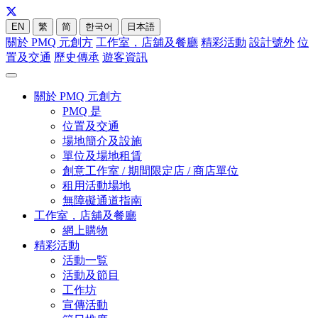
EN
繁
简
한국어
日本語
關於 PMQ 元創方
工作室，店舖及餐廳
精彩活動
設計號外
位
置及交通
歷史傳承
遊客資訊
關於 PMQ 元創方
PMQ 是
位置及交通
場地簡介及設施
單位及場地租賃
創意工作室 / 期間限定店 / 商店單位
租用活動場地
無障礙通道指南
工作室，店舖及餐廳
網上購物
精彩活動
活動一覧
活動及節目
工作坊
宣傳活動