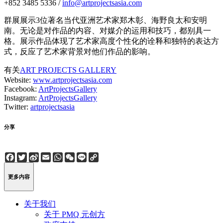
+852 3485 5336 /
info@artprojectsasia.com
群展展示3位著名当代亚洲艺术家郑木彰、海野良太和安明
南。无论是对作品的内容、对媒介的运用和技巧，都别具一
格。展示作品体现了艺术家高度个性化的诠释和独特的表达方
式，反应了艺术家背景对他们作品的影响。
有关
ART PROJECTS GALLERY
Website:
www.artprojectsasia.com
Facebook:
ArtProjectsGallery
Instagram:
ArtProjectsGallery
Twitter:
artprojectsasia
分享
Facebook
Twitter
Sina
Email
WhatsApp
WeChat
Line
Copy
Weibo
Link
更多内容
关于我们
关于 PMQ 元创方