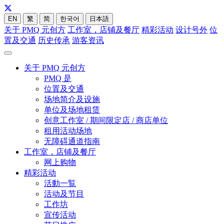
EN
繁
简
한국어
日本語
关于 PMQ 元创方
工作室，店铺及餐厅
精彩活动
设计号外
位
置及交通
历史传承
游客资讯
关于 PMQ 元创方
PMQ 是
位置及交通
场地简介及设施
单位及场地租赁
创意工作室 / 期间限定店 / 商店单位
租用活动场地
无障碍通道指南
工作室，店铺及餐厅
网上购物
精彩活动
活動一覧
活动及节目
工作坊
宣传活动