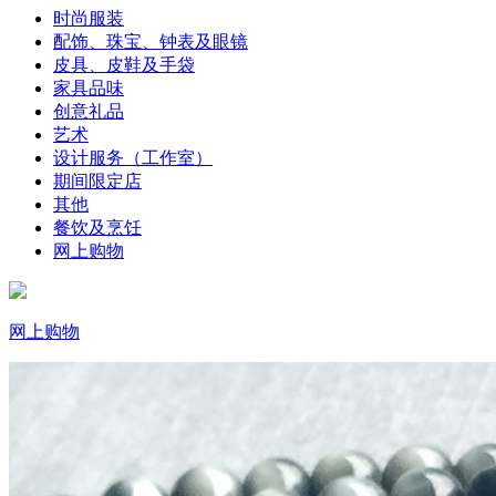
时尚服装
配饰、珠宝、钟表及眼镜
皮具、皮鞋及手袋
家具品味
创意礼品
艺术
设计服务（工作室）
期间限定店
其他
餐饮及烹饪
网上购物
网上购物