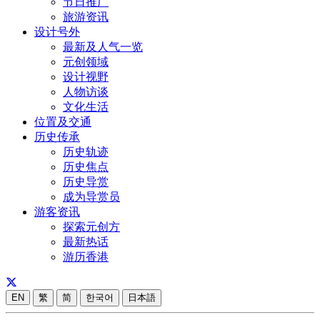
节日推广
旅游资讯
设计号外
最新及人气一览
元创领域
设计视野
人物访谈
文化生活
位置及交通
历史传承
历史轨迹
历史焦点
历史导赏
成为导赏员
游客资讯
探索元创方
最新热话
游历香港
EN
繁
简
한국어
日本語