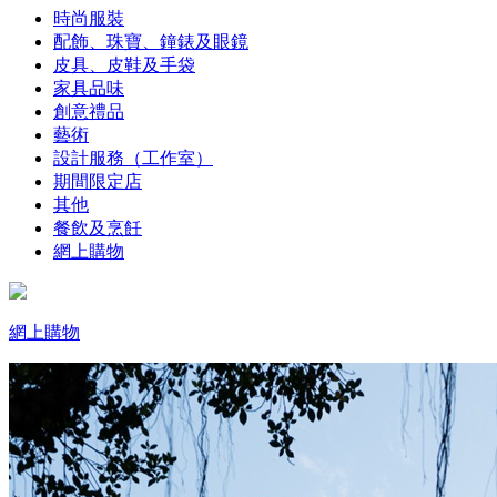
時尚服裝
配飾、珠寶、鐘錶及眼鏡
皮具、皮鞋及手袋
家具品味
創意禮品
藝術
設計服務（工作室）
期間限定店
其他
餐飲及烹飪
網上購物
網上購物