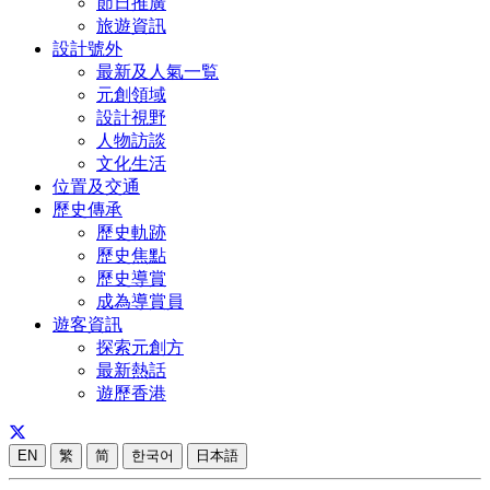
節日推廣
旅遊資訊
設計號外
最新及人氣一覧
元創領域
設計視野
人物訪談
文化生活
位置及交通
歷史傳承
歷史軌跡
歷史焦點
歷史導賞
成為導賞員
遊客資訊
探索元創方
最新熱話
遊歷香港
EN
繁
简
한국어
日本語