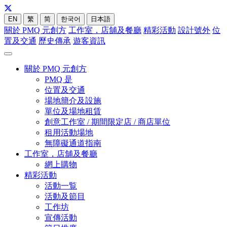
EN
繁
简
한국어
日本語
關於 PMQ 元創方
工作室，店舖及餐廳
精彩活動
設計號外
位
置及交通
歷史傳承
遊客資訊
關於 PMQ 元創方
PMQ 是
位置及交通
場地簡介及設施
單位及場地租賃
創意工作室 / 期間限定店 / 商店單位
租用活動場地
無障礙通道指南
工作室，店舖及餐廳
網上購物
精彩活動
活動一覧
活動及節目
工作坊
宣傳活動