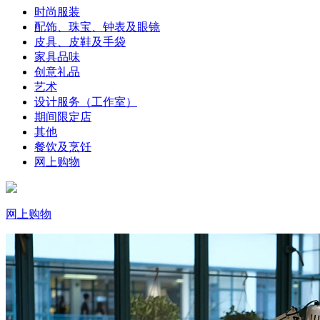
时尚服装
配饰、珠宝、钟表及眼镜
皮具、皮鞋及手袋
家具品味
创意礼品
艺术
设计服务（工作室）
期间限定店
其他
餐饮及烹饪
网上购物
网上购物