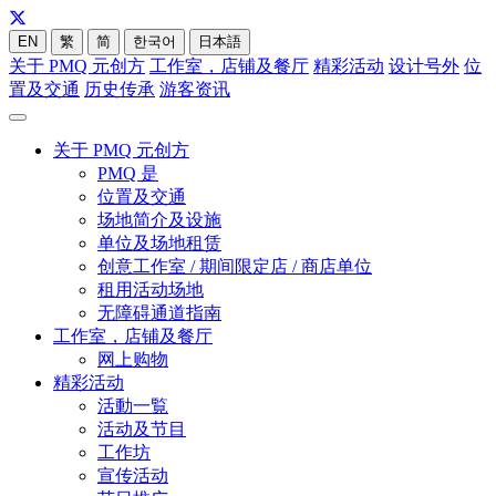
EN
繁
简
한국어
日本語
关于 PMQ 元创方
工作室，店铺及餐厅
精彩活动
设计号外
位
置及交通
历史传承
游客资讯
关于 PMQ 元创方
PMQ 是
位置及交通
场地简介及设施
单位及场地租赁
创意工作室 / 期间限定店 / 商店单位
租用活动场地
无障碍通道指南
工作室，店铺及餐厅
网上购物
精彩活动
活動一覧
活动及节目
工作坊
宣传活动