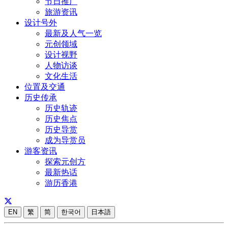
节日推广
旅游资讯
设计号外
最新及人气一览
元创领域
设计视野
人物访谈
文化生活
位置及交通
历史传承
历史轨迹
历史焦点
历史导赏
成为导赏员
游客资讯
探索元创方
最新热话
游历香港
EN
繁
简
한국어
日本語