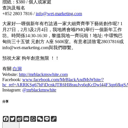
摺紙：$380 / 個人或家庭
查詢及報名
+852 2803 7816 /
info@wet-marketing.com
大家好~~喱個新年有冇諗過一家大細齊齊學下藝術創作呢? 1
月27日，2月3及2月4日，我地將會喺PMQ舉行一個新年工作
坊。時間係14:30-16:30，黎搵我地一齊玩啦！地址: 中環鴨巴
甸街三十五號 元創方 A座 S606室。有意者請致電28037816或
info@wet-marketing.com與我們聯繫。
預祝大家 狗年創意無限 ！！
有關
白洞
Website:
http://mrblackmswhite.com
Facebook:
www.facebook.com/MrBlackAndMsWhite/?
hc_ref=ARRKSg67hFiDcnkJTR6Hl8rauJvs6qKcDwl44F3qn6fk
Instagram:
@mrblackmswhite
分享
Facebook
Twitter
Sina
Email
WhatsApp
WeChat
Line
Copy
Weibo
Link