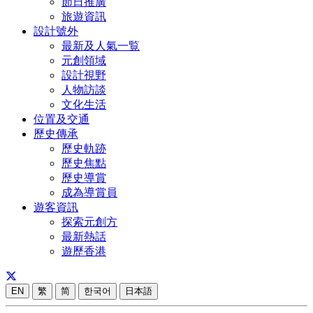
節日推廣
旅遊資訊
設計號外
最新及人氣一覧
元創領域
設計視野
人物訪談
文化生活
位置及交通
歷史傳承
歷史軌跡
歷史焦點
歷史導賞
成為導賞員
遊客資訊
探索元創方
最新熱話
遊歷香港
EN
繁
简
한국어
日本語