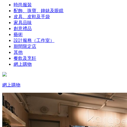
時尚服裝
配飾、珠寶、鐘錶及眼鏡
皮具、皮鞋及手袋
家具品味
創意禮品
藝術
設計服務（工作室）
期間限定店
其他
餐飲及烹飪
網上購物
網上購物