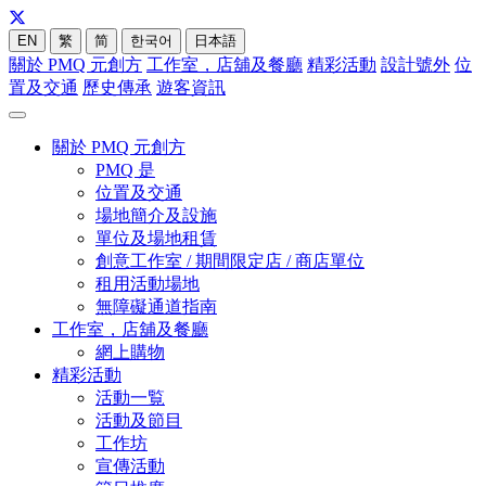
EN
繁
简
한국어
日本語
關於 PMQ 元創方
工作室，店舖及餐廳
精彩活動
設計號外
位
置及交通
歷史傳承
遊客資訊
關於 PMQ 元創方
PMQ 是
位置及交通
場地簡介及設施
單位及場地租賃
創意工作室 / 期間限定店 / 商店單位
租用活動場地
無障礙通道指南
工作室，店舖及餐廳
網上購物
精彩活動
活動一覧
活動及節目
工作坊
宣傳活動