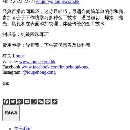
+852 2623 2272 /
enquiry@loupe.com.hk
经典百搭款圆耳环，迷你且轻巧，最适合简简单单的你和我。
参加者会于工作坊学习多种金工技术，透过锯切、焊接、抛
光、钻孔和在表面添加纹理，体验传统的金工技术。
制成品：纯银圆珠耳环
费用包括：导师费，下午茶优惠券及物料费
有关
Loupe
Website:
www.loupe.com.hk
Facebook
www.facebook.com/loupehongkong
Instagram:
@loupehongkong
分享
Facebook
Twitter
Sina
Email
WhatsApp
WeChat
Line
Copy
Weibo
Link
更多内容
关于我们