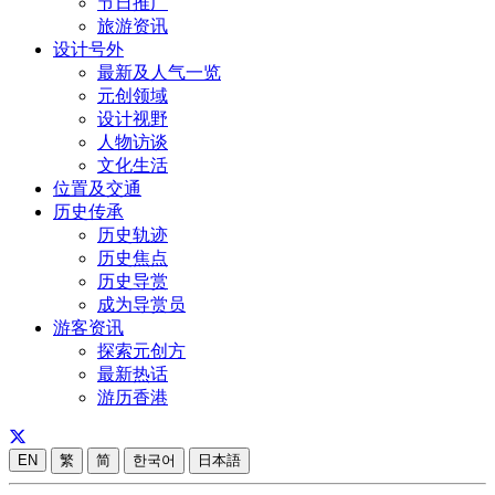
节日推广
旅游资讯
设计号外
最新及人气一览
元创领域
设计视野
人物访谈
文化生活
位置及交通
历史传承
历史轨迹
历史焦点
历史导赏
成为导赏员
游客资讯
探索元创方
最新热话
游历香港
EN
繁
简
한국어
日本語