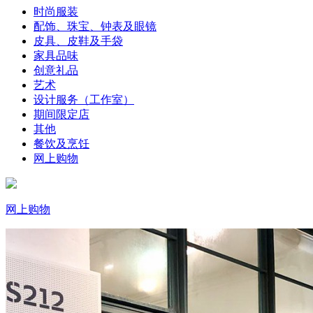
时尚服装
配饰、珠宝、钟表及眼镜
皮具、皮鞋及手袋
家具品味
创意礼品
艺术
设计服务（工作室）
期间限定店
其他
餐饮及烹饪
网上购物
网上购物