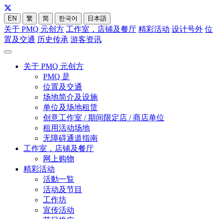
EN
繁
简
한국어
日本語
关于 PMQ 元创方
工作室，店铺及餐厅
精彩活动
设计号外
位
置及交通
历史传承
游客资讯
关于 PMQ 元创方
PMQ 是
位置及交通
场地简介及设施
单位及场地租赁
创意工作室 / 期间限定店 / 商店单位
租用活动场地
无障碍通道指南
工作室，店铺及餐厅
网上购物
精彩活动
活動一覧
活动及节目
工作坊
宣传活动