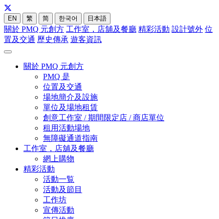
EN
繁
简
한국어
日本語
關於 PMQ 元創方
工作室，店舖及餐廳
精彩活動
設計號外
位
置及交通
歷史傳承
遊客資訊
關於 PMQ 元創方
PMQ 是
位置及交通
場地簡介及設施
單位及場地租賃
創意工作室 / 期間限定店 / 商店單位
租用活動場地
無障礙通道指南
工作室，店舖及餐廳
網上購物
精彩活動
活動一覧
活動及節目
工作坊
宣傳活動