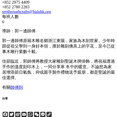
+852 2975 4409
+852 2780 2283
seethroughcrafts@huluhk.org
每班人數
6
導師：郭一邊師傅
郭一邊師傅原籍木雕名鄉浙江東陽，家族為木刻世家。少年時
跟從祖父學到一身好本領，擅於雕刻佛具上的字花，至今已從
事木雕行業數十載。
佳節臨近，郭師傅將教授大家雕刻聖誕木牌掛飾，將祝福透過
手作的溫度刻印木上，一同分享寒 冬中的暖意。不論想為家
居增添節日氣氛，抑或親手製作禮物送予親朋，都是聖誕的最
佳選擇。
有關
師傅到
分享
Facebook
Twitter
Sina
Email
WhatsApp
WeChat
Line
Copy