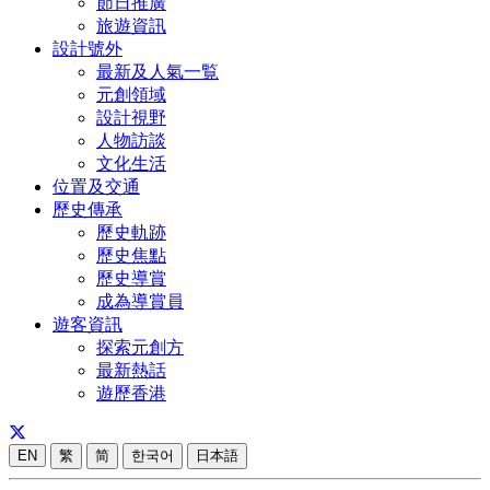
節日推廣
旅遊資訊
設計號外
最新及人氣一覧
元創領域
設計視野
人物訪談
文化生活
位置及交通
歷史傳承
歷史軌跡
歷史焦點
歷史導賞
成為導賞員
遊客資訊
探索元創方
最新熱話
遊歷香港
EN
繁
简
한국어
日本語