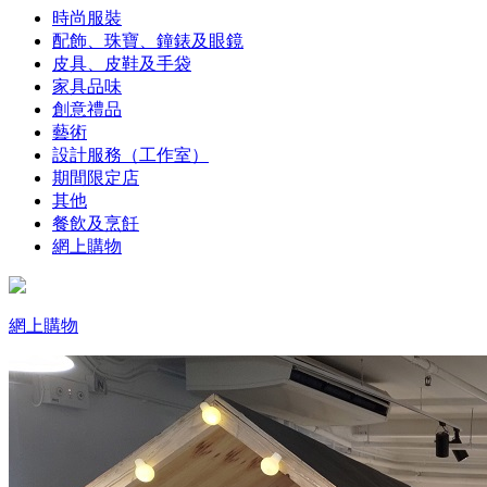
時尚服裝
配飾、珠寶、鐘錶及眼鏡
皮具、皮鞋及手袋
家具品味
創意禮品
藝術
設計服務（工作室）
期間限定店
其他
餐飲及烹飪
網上購物
網上購物