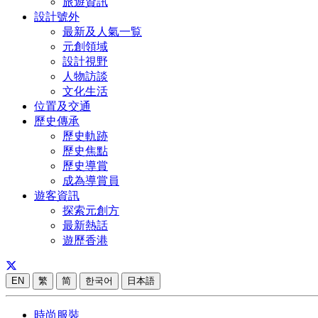
旅遊資訊
設計號外
最新及人氣一覧
元創領域
設計視野
人物訪談
文化生活
位置及交通
歷史傳承
歷史軌跡
歷史焦點
歷史導賞
成為導賞員
遊客資訊
探索元創方
最新熱話
遊歷香港
EN
繁
简
한국어
日本語
時尚服裝