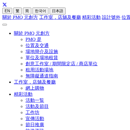
EN
繁
简
한국어
日本語
關於 PMQ 元創方
工作室，店舖及餐廳
精彩活動
設計號外
位
關於 PMQ 元創方
PMQ 是
位置及交通
場地簡介及設施
單位及場地租賃
創意工作室 / 期間限定店 / 商店單位
租用活動場地
無障礙通道指南
工作室，店舖及餐廳
網上購物
精彩活動
活動一覧
活動及節目
工作坊
宣傳活動
節日推廣