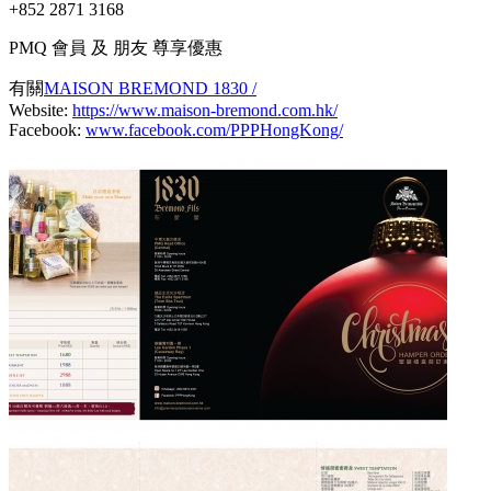
+852 2871 3168
PMQ 會員 及 朋友 尊享優惠
有關
MAISON BREMOND 1830 /
Website:
https://www.maison-bremond.com.hk/
Facebook:
www.facebook.com/PPPHongKong/