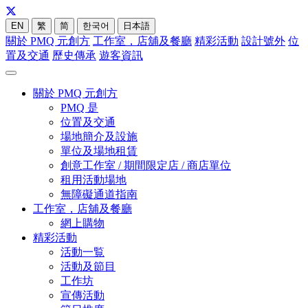
EN
繁
简
한국어
日本語
關於 PMQ 元創方
工作室，店舖及餐廳
精彩活動
設計號外
位
置及交通
歷史傳承
遊客資訊
關於 PMQ 元創方
PMQ 是
位置及交通
場地簡介及設施
單位及場地租賃
創意工作室 / 期間限定店 / 商店單位
租用活動場地
無障礙通道指南
工作室，店舖及餐廳
網上購物
精彩活動
活動一覧
活動及節目
工作坊
宣傳活動