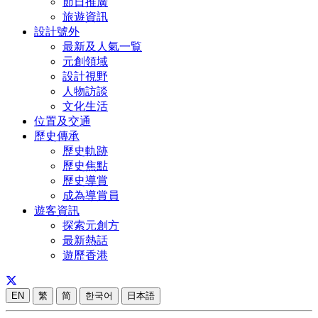
節日推廣
旅遊資訊
設計號外
最新及人氣一覧
元創領域
設計視野
人物訪談
文化生活
位置及交通
歷史傳承
歷史軌跡
歷史焦點
歷史導賞
成為導賞員
遊客資訊
探索元創方
最新熱話
遊歷香港
EN
繁
简
한국어
日本語