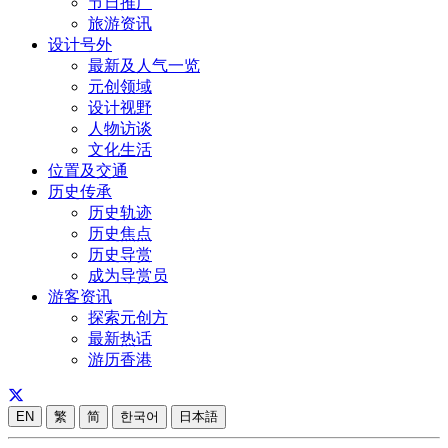
节日推广
旅游资讯
设计号外
最新及人气一览
元创领域
设计视野
人物访谈
文化生活
位置及交通
历史传承
历史轨迹
历史焦点
历史导赏
成为导赏员
游客资讯
探索元创方
最新热话
游历香港
EN
繁
简
한국어
日本語