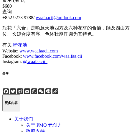
费用 (港币)
$680
查询
+852 9273 9788/
waafaacii@outlook.com
瓶花「六合」是喻意天地四方及六种花材的合插，顾及四面方
位、长短合度有序、色体壮厚浑圆为其特色。
有关
哗花池
Website:
www.waafaacii.com
Facebook:
www.facebook.com/waa.faa.cii
Instagram:
@waafaacii_
分享
Facebook
Twitter
Sina
Email
WhatsApp
WeChat
Line
Copy
Weibo
Link
更多内容
关于我们
关于 PMQ 元创方
政府支持