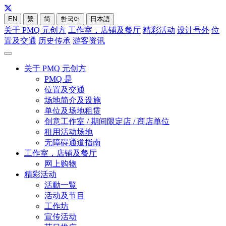
EN
繁
简
한국어
日本語
关于 PMQ 元创方
工作室，店铺及餐厅
精彩活动
设计号外
位
置及交通
历史传承
游客资讯
关于 PMQ 元创方
PMQ 是
位置及交通
场地简介及设施
单位及场地租赁
创意工作室 / 期间限定店 / 商店单位
租用活动场地
无障碍通道指南
工作室，店铺及餐厅
网上购物
精彩活动
活動一覧
活动及节目
工作坊
宣传活动