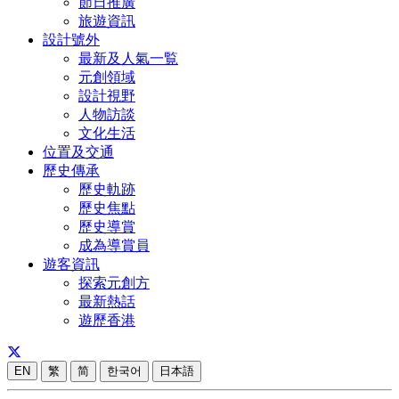
節日推廣
旅遊資訊
設計號外
最新及人氣一覧
元創領域
設計視野
人物訪談
文化生活
位置及交通
歷史傳承
歷史軌跡
歷史焦點
歷史導賞
成為導賞員
遊客資訊
探索元創方
最新熱話
遊歷香港
EN
繁
简
한국어
日本語