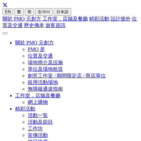
EN
繁
简
한국어
日本語
關於 PMQ 元創方
工作室，店舖及餐廳
精彩活動
設計號外
位
置及交通
歷史傳承
遊客資訊
關於 PMQ 元創方
PMQ 是
位置及交通
場地簡介及設施
單位及場地租賃
創意工作室 / 期間限定店 / 商店單位
租用活動場地
無障礙通道指南
工作室，店舖及餐廳
網上購物
精彩活動
活動一覧
活動及節目
工作坊
宣傳活動