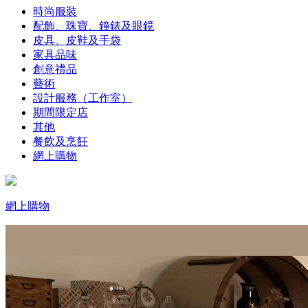
時尚服裝
配飾、珠寶、鐘錶及眼鏡
皮具、皮鞋及手袋
家具品味
創意禮品
藝術
設計服務（工作室）
期間限定店
其他
餐飲及烹飪
網上購物
網上購物