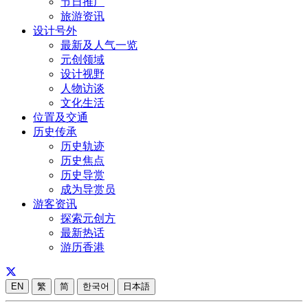
节日推广
旅游资讯
设计号外
最新及人气一览
元创领域
设计视野
人物访谈
文化生活
位置及交通
历史传承
历史轨迹
历史焦点
历史导赏
成为导赏员
游客资讯
探索元创方
最新热话
游历香港
EN
繁
简
한국어
日本語