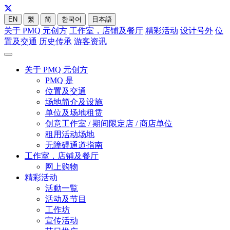
EN
繁
简
한국어
日本語
关于 PMQ 元创方
工作室，店铺及餐厅
精彩活动
设计号外
位
置及交通
历史传承
游客资讯
关于 PMQ 元创方
PMQ 是
位置及交通
场地简介及设施
单位及场地租赁
创意工作室 / 期间限定店 / 商店单位
租用活动场地
无障碍通道指南
工作室，店铺及餐厅
网上购物
精彩活动
活動一覧
活动及节目
工作坊
宣传活动