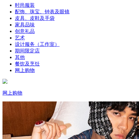
时尚服装
配饰、珠宝、钟表及眼镜
皮具、皮鞋及手袋
家具品味
创意礼品
艺术
设计服务（工作室）
期间限定店
其他
餐饮及烹饪
网上购物
网上购物