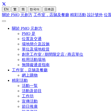
EN
繁
简
한국어
日本語
關於 PMQ 元創方
工作室，店舖及餐廳
精彩活動
設計號外
位
關於 PMQ 元創方
PMQ 是
位置及交通
場地簡介及設施
單位及場地租賃
創意工作室 / 期間限定店 / 商店單位
租用活動場地
無障礙通道指南
工作室，店舖及餐廳
網上購物
精彩活動
活動一覧
活動及節目
工作坊
宣傳活動
節日推廣