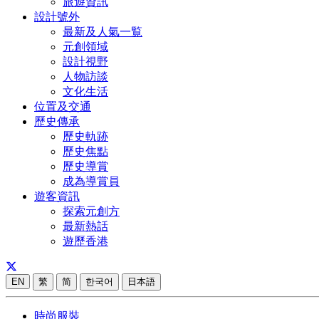
旅遊資訊
設計號外
最新及人氣一覧
元創領域
設計視野
人物訪談
文化生活
位置及交通
歷史傳承
歷史軌跡
歷史焦點
歷史導賞
成為導賞員
遊客資訊
探索元創方
最新熱話
遊歷香港
EN
繁
简
한국어
日本語
時尚服裝