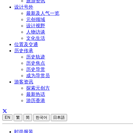
旅游资讯
设计号外
最新及人气一览
元创领域
设计视野
人物访谈
文化生活
位置及交通
历史传承
历史轨迹
历史焦点
历史导赏
成为导赏员
游客资讯
探索元创方
最新热话
游历香港
EN
繁
简
한국어
日本語
时尚服装