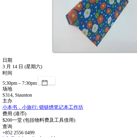
日期
3 月 14 日 (星期六)
时间
5:30pm – 7:30pm
场地
S314, Staunton
主办
小本书．小旅行: 锁链绣笔记本工作坊
费用 (港币)
$200一堂 (包括物料费及工具借用)
查询
+852 2556 0499