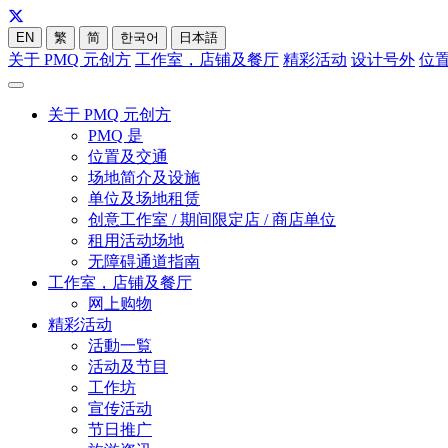
EN
繁
简
한국어
日本語
关于 PMQ 元创方
工作室，店铺及餐厅
精彩活动
设计号外
位
关于 PMQ 元创方
PMQ 是
位置及交通
场地简介及设施
单位及场地租赁
创意工作室 / 期间限定店 / 商店单位
租用活动场地
无障碍通道指南
工作室，店铺及餐厅
网上购物
精彩活动
活動一覧
活动及节目
工作坊
宣传活动
节日推广