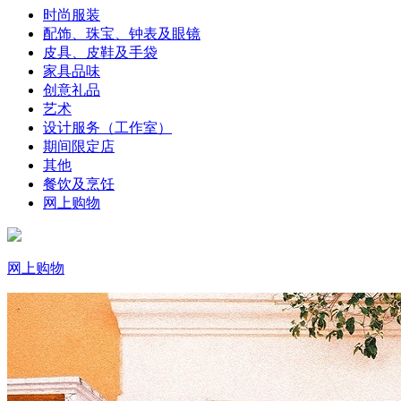
时尚服装
配饰、珠宝、钟表及眼镜
皮具、皮鞋及手袋
家具品味
创意礼品
艺术
设计服务（工作室）
期间限定店
其他
餐饮及烹饪
网上购物
网上购物