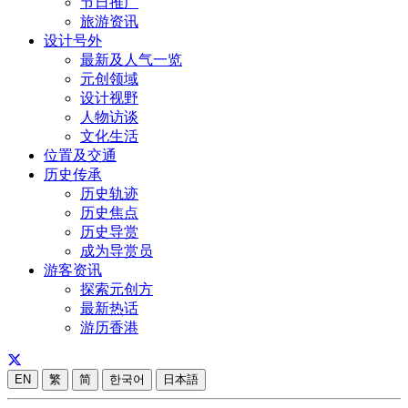
节日推广
旅游资讯
设计号外
最新及人气一览
元创领域
设计视野
人物访谈
文化生活
位置及交通
历史传承
历史轨迹
历史焦点
历史导赏
成为导赏员
游客资讯
探索元创方
最新热话
游历香港
EN
繁
简
한국어
日本語