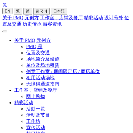
EN
繁
简
한국어
日本語
关于 PMQ 元创方
工作室，店铺及餐厅
精彩活动
设计号外
位
置及交通
历史传承
游客资讯
关于 PMQ 元创方
PMQ 是
位置及交通
场地简介及设施
单位及场地租赁
创意工作室 / 期间限定店 / 商店单位
租用活动场地
无障碍通道指南
工作室，店铺及餐厅
网上购物
精彩活动
活動一覧
活动及节目
工作坊
宣传活动