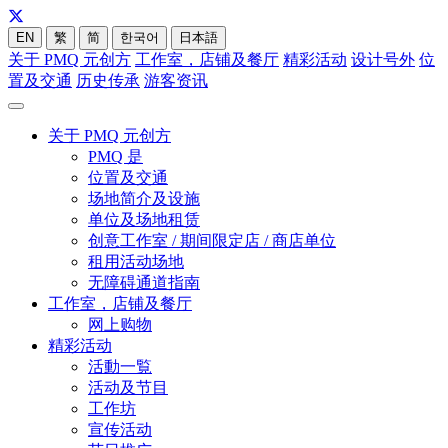
EN
繁
简
한국어
日本語
关于 PMQ 元创方
工作室，店铺及餐厅
精彩活动
设计号外
位
置及交通
历史传承
游客资讯
关于 PMQ 元创方
PMQ 是
位置及交通
场地简介及设施
单位及场地租赁
创意工作室 / 期间限定店 / 商店单位
租用活动场地
无障碍通道指南
工作室，店铺及餐厅
网上购物
精彩活动
活動一覧
活动及节目
工作坊
宣传活动