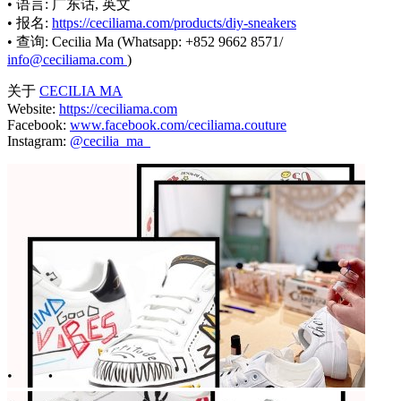
• 语言: 广东话, 英文
• 报名:
https://ceciliama.com/products/diy-sneakers
• 查询: Cecilia Ma (Whatsapp: +852 9662 8571/
info@ceciliama.com
)
关于
CECILIA MA
Website:
https://ceciliama.com
Facebook:
www.facebook.com/ceciliama.couture
Instagram:
@cecilia_ma_