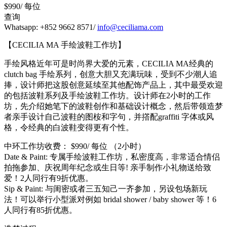
$990/ 每位
查询
Whatsapp: +852 9662 8571/
info@ceciliama.com
【CECILIA MA 手绘波鞋工作坊】
手绘风格近年可是时尚界大爱的元素，CECILIA MA经典的
clutch bag 手绘系列，创意大胆又充满玩味，受到不少潮人追
捧，设计师把这股创意延续至其他配饰产品上，其中最受欢迎
的包括波鞋系列及手绘波鞋工作坊。设计师在2小时的工作
坊，先介绍她笔下的波鞋创作和基础设计概念，然后带领造梦
者亲手设计自己波鞋的图桉和字句，并撘配graffiti 字体或风
格，令经典的白波鞋变得更有个性。
中环工作坊收费： $990/ 每位 （2小时）
Date & Paint: 专属手绘波鞋工作坊，私密度高，非常适合情侣
拍拖参加、庆祝周年纪念或生日等! 亲手制作小礼物送给致
爱！2人同行有9折优惠。
Sip & Paint: 与闺密或者三五知己一齐参加，另设包场新玩
法！可以举行小型派对例如 bridal shower / baby shower 等！6
人同行有85折优惠。