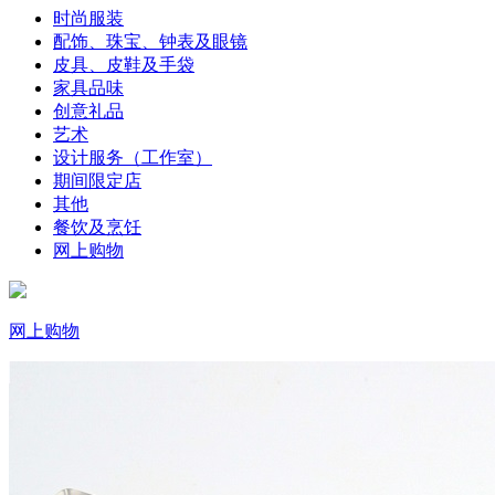
时尚服装
配饰、珠宝、钟表及眼镜
皮具、皮鞋及手袋
家具品味
创意礼品
艺术
设计服务（工作室）
期间限定店
其他
餐饮及烹饪
网上购物
网上购物