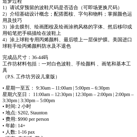
造梦过程
1）请试穿预留的波鞋尺码是否适合（可即场更换尺码）
2）介绍基础设计概念；配搭图桉、字句和物料；掌握颜色运
用及技巧
3）涂去膜剂、绘画图桉及绘画涂鸦风格的字体、然后移印或
用铅笔把手稿描绘在波鞋上
4）涂上球鞋专用丙烯颜料、最后喷上一层保护膜。美国进口
球鞋手绘丙烯颜料防水及不退色
完成品尺寸：36-44码
工作坊材料包括：一对白色波鞋、手绘颜料 、画笔和基本工
具
（P.S. 工作坊另设儿童版）
• 星期一至五： 9:30am – 11:00am | 5:00pm – 6:30pm
星期六至日： 11:00am – 12:30pm | 12:30pm – 2:00pm | 2:00pm –
3:30pm | 3:30pm – 5:00pm
• 时间: 2 小时
• 地点: S202, Staunton
• 费用: $990 per person
• 年龄: 14+
• 人数: 1-16 pax