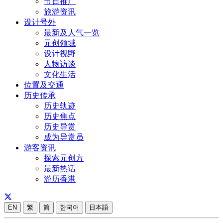
节日推广
旅游资讯
设计号外
最新及人气一览
元创领域
设计视野
人物访谈
文化生活
位置及交通
历史传承
历史轨迹
历史焦点
历史导赏
成为导赏员
游客资讯
探索元创方
最新热话
游历香港
EN
繁
简
한국어
日本語