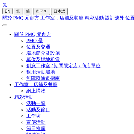
EN
繁
简
한국어
日本語
關於 PMQ 元創方
工作室，店舖及餐廳
精彩活動
設計號外
位
關於 PMQ 元創方
PMQ 是
位置及交通
場地簡介及設施
單位及場地租賃
創意工作室 / 期間限定店 / 商店單位
租用活動場地
無障礙通道指南
工作室，店舖及餐廳
網上購物
精彩活動
活動一覧
活動及節目
工作坊
宣傳活動
節日推廣