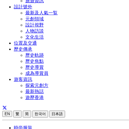
旅遊資訊
設計號外
最新及人氣一覧
元創領域
設計視野
人物訪談
文化生活
位置及交通
歷史傳承
歷史軌跡
歷史焦點
歷史導賞
成為導賞員
遊客資訊
探索元創方
最新熱話
遊歷香港
EN
繁
简
한국어
日本語
時尚服裝