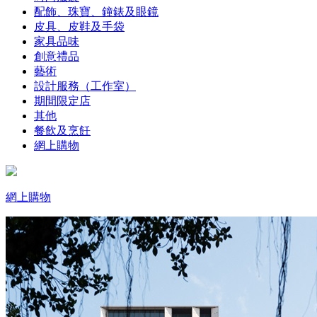
配飾、珠寶、鐘錶及眼鏡
皮具、皮鞋及手袋
家具品味
創意禮品
藝術
設計服務（工作室）
期間限定店
其他
餐飲及烹飪
網上購物
網上購物