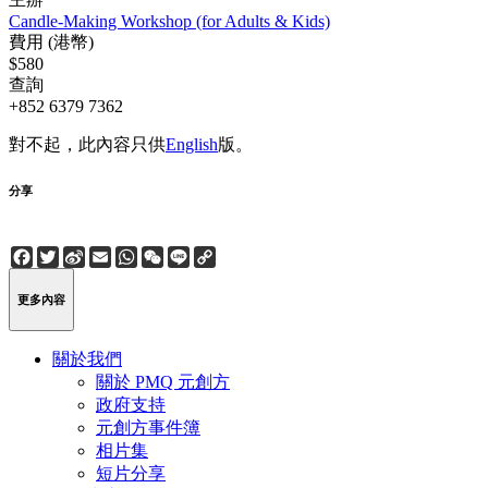
Candle-Making Workshop (for Adults & Kids)
費用 (港幣)
$580
查詢
+852 6379 7362
對不起，此內容只供
English
版。
分享
Facebook
Twitter
Sina
Email
WhatsApp
WeChat
Line
Copy
Weibo
Link
更多內容
關於我們
關於 PMQ 元創方
政府支持
元創方事件簿
相片集
短片分享