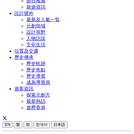
節日推廣
旅遊資訊
設計號外
最新及人氣一覧
元創領域
設計視野
人物訪談
文化生活
位置及交通
歷史傳承
歷史軌跡
歷史焦點
歷史導賞
成為導賞員
遊客資訊
探索元創方
最新熱話
遊歷香港
EN
繁
简
한국어
日本語