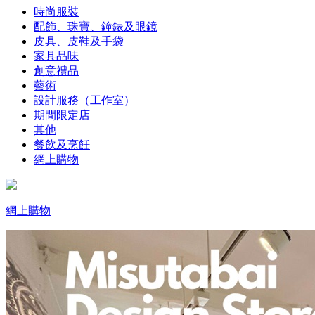
時尚服裝
配飾、珠寶、鐘錶及眼鏡
皮具、皮鞋及手袋
家具品味
創意禮品
藝術
設計服務（工作室）
期間限定店
其他
餐飲及烹飪
網上購物
網上購物