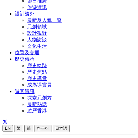
節日推廣
旅遊資訊
設計號外
最新及人氣一覧
元創領域
設計視野
人物訪談
文化生活
位置及交通
歷史傳承
歷史軌跡
歷史焦點
歷史導賞
成為導賞員
遊客資訊
探索元創方
最新熱話
遊歷香港
EN
繁
简
한국어
日本語