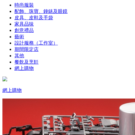
時尚服裝
配飾、珠寶、鐘錶及眼鏡
皮具、皮鞋及手袋
家具品味
創意禮品
藝術
設計服務（工作室）
期間限定店
其他
餐飲及烹飪
網上購物
網上購物