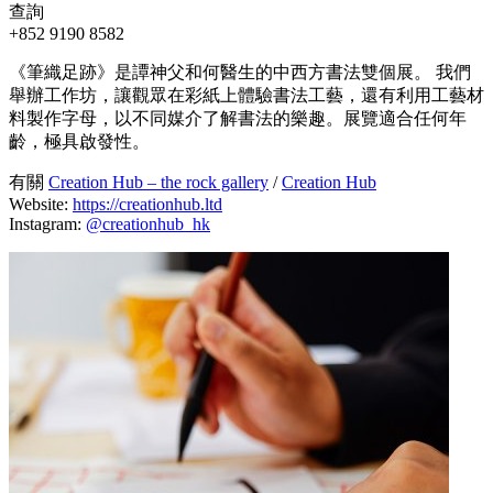
查詢
+852 9190 8582
《筆織足跡》是譚神父和何醫生的中西方書法雙個展。 我們
舉辦工作坊，讓觀眾在彩紙上體驗書法工藝，還有利用工藝材
料製作字母，以不同媒介了解書法的樂趣。展覽適合任何年
齡，極具啟發性。
有關
Creation Hub – the rock gallery
/
Creation Hub
Website:
https://creationhub.ltd
Instagram:
@creationhub_hk