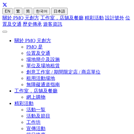
EN
繁
简
한국어
日本語
關於 PMQ 元創方
工作室，店舖及餐廳
精彩活動
設計號外
位
置及交通
歷史傳承
遊客資訊
關於 PMQ 元創方
PMQ 是
位置及交通
場地簡介及設施
單位及場地租賃
創意工作室 / 期間限定店 / 商店單位
租用活動場地
無障礙通道指南
工作室，店舖及餐廳
網上購物
精彩活動
活動一覧
活動及節目
工作坊
宣傳活動