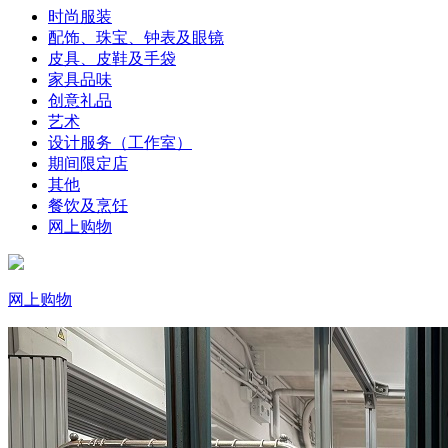
时尚服装
配饰、珠宝、钟表及眼镜
皮具、皮鞋及手袋
家具品味
创意礼品
艺术
设计服务（工作室）
期间限定店
其他
餐饮及烹饪
网上购物
网上购物