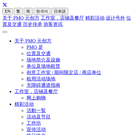
EN
繁
简
한국어
日本語
关于 PMQ 元创方
工作室，店铺及餐厅
精彩活动
设计号外
位
置及交通
历史传承
游客资讯
关于 PMQ 元创方
PMQ 是
位置及交通
场地简介及设施
单位及场地租赁
创意工作室 / 期间限定店 / 商店单位
租用活动场地
无障碍通道指南
工作室，店铺及餐厅
网上购物
精彩活动
活動一覧
活动及节目
工作坊
宣传活动