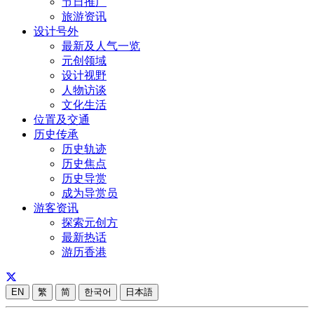
节日推广
旅游资讯
设计号外
最新及人气一览
元创领域
设计视野
人物访谈
文化生活
位置及交通
历史传承
历史轨迹
历史焦点
历史导赏
成为导赏员
游客资讯
探索元创方
最新热话
游历香港
EN
繁
简
한국어
日本語