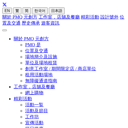
EN
繁
简
한국어
日本語
關於 PMQ 元創方
工作室，店舖及餐廳
精彩活動
設計號外
位
置及交通
歷史傳承
遊客資訊
關於 PMQ 元創方
PMQ 是
位置及交通
場地簡介及設施
單位及場地租賃
創意工作室 / 期間限定店 / 商店單位
租用活動場地
無障礙通道指南
工作室，店舖及餐廳
網上購物
精彩活動
活動一覧
活動及節目
工作坊
宣傳活動