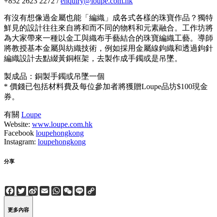
+852 2623 2272 /
enquiry@loupe.com.hk
有沒有想像過金屬也能「編織」成各式各樣的珠寶作品？獨特
鮮見的設計往往來自將和而不同的物料和元素融合。工作坊將
為大家帶來一種以金工與織布手藝結合的珠寶編織工藝。導師
將教授基本金屬與紡織技術，例如採用金屬線鉤織和透過鉤針
編織設計去點綴黃銅框架，去製作成手鐲或是吊墜。
製成品：銅製手鐲或吊墜一個
* 價錢已包括材料費及每位參加者將獲贈Loupe品坊$100現金
券。
有關
Loupe
Website:
www.loupe.com.hk
Facebook
loupehongkong
Instagram:
loupehongkong
分享
Facebook
Twitter
Sina
Email
WhatsApp
WeChat
Line
Copy
Weibo
Link
更多內容