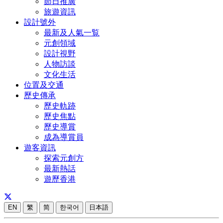
節日推廣
旅遊資訊
設計號外
最新及人氣一覧
元創領域
設計視野
人物訪談
文化生活
位置及交通
歷史傳承
歷史軌跡
歷史焦點
歷史導賞
成為導賞員
遊客資訊
探索元創方
最新熱話
遊歷香港
EN
繁
简
한국어
日本語