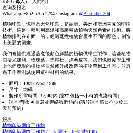
$580 / 每人 (二人同行)
查询及报名
Whatsapp: +852 6765 5294 / Instagram:
@A_studio_204
植物印染，也稱為天然印染，是歐洲、美洲和澳洲常見的印刷
技術。這是一種利用高溫和高壓釋放植物天然色素的技術。將
植物排列在布面上的，經過蒸煮植物會產生不同的顏色，創造
出美麗的圖畫。
我們會提供經過蒸煮後顏色鮮豔的植物供學生製作，這些植物
包括尤加利、玫瑰葉、馬尾松、洋蔥皮等。我們也鼓勵學生帶
上他們發現的植物將自然或升級改造的植物帶到工作室，並透
過工作室測試使用這些材料的結果。
面料：100% Wool / Silk
尺寸：均碼
製作所需時間: 3 小時內 (當中包括一小時的煮染時間）
課堂時間: 可自選並聯絡我們預約 (請於課堂當日不少於三
天前預約)
報名
植物印染圍巾工作坊
植物印染圍巾工作坊 (二人同行，每位減$100)