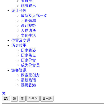
节日推广
旅游资讯
设计号外
最新及人气一览
元创领域
设计视野
人物访谈
文化生活
位置及交通
历史传承
历史轨迹
历史焦点
历史导赏
成为导赏员
游客资讯
探索元创方
最新热话
游历香港
EN
繁
简
한국어
日本語