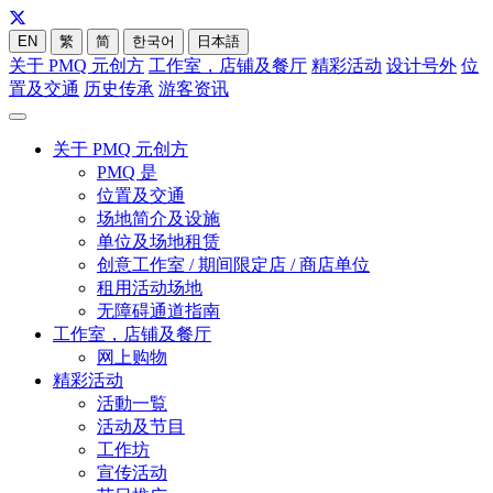
EN
繁
简
한국어
日本語
关于 PMQ 元创方
工作室，店铺及餐厅
精彩活动
设计号外
位
置及交通
历史传承
游客资讯
关于 PMQ 元创方
PMQ 是
位置及交通
场地简介及设施
单位及场地租赁
创意工作室 / 期间限定店 / 商店单位
租用活动场地
无障碍通道指南
工作室，店铺及餐厅
网上购物
精彩活动
活動一覧
活动及节目
工作坊
宣传活动