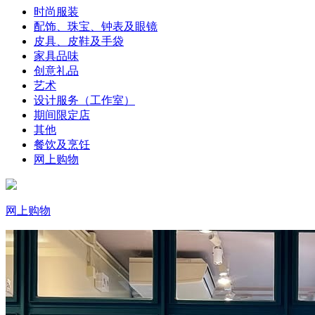
时尚服装
配饰、珠宝、钟表及眼镜
皮具、皮鞋及手袋
家具品味
创意礼品
艺术
设计服务（工作室）
期间限定店
其他
餐饮及烹饪
网上购物
网上购物