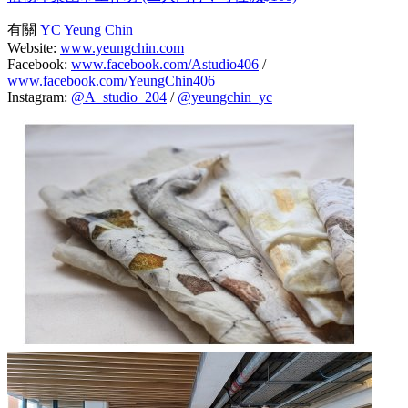
有關
YC Yeung Chin
Website:
www.yeungchin.com
Facebook:
www.facebook.com/Astudio406
/
www.facebook.com/YeungChin406
Instagram:
@A_studio_204
/
@yeungchin_yc