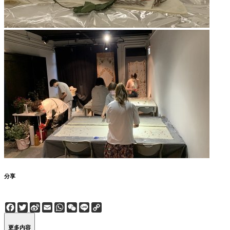
分享
Facebook
Twitter
Sina
Email
WhatsApp
WeChat
Line
Copy
Weibo
Link
更多内容