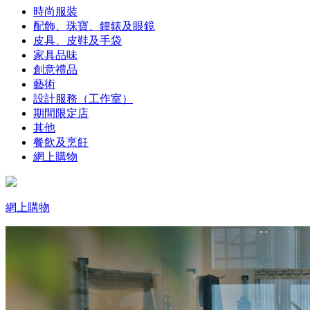
時尚服裝
配飾、珠寶、鐘錶及眼鏡
皮具、皮鞋及手袋
家具品味
創意禮品
藝術
設計服務（工作室）
期間限定店
其他
餐飲及烹飪
網上購物
網上購物