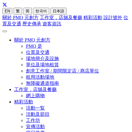
EN
繁
简
한국어
日本語
關於 PMQ 元創方
工作室，店舖及餐廳
精彩活動
設計號外
位
置及交通
歷史傳承
遊客資訊
關於 PMQ 元創方
PMQ 是
位置及交通
場地簡介及設施
單位及場地租賃
創意工作室 / 期間限定店 / 商店單位
租用活動場地
無障礙通道指南
工作室，店舖及餐廳
網上購物
精彩活動
活動一覧
活動及節目
工作坊
宣傳活動