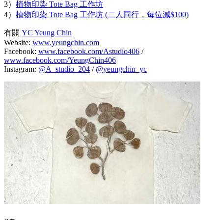
3）
植物印染 Tote Bag 工作坊
4）
植物印染 Tote Bag 工作坊 (二人同行，每位減$100)
有關
YC Yeung Chin
Website:
www.yeungchin.com
Facebook:
www.facebook.com/Astudio406
/
www.facebook.com/YeungChin406
Instagram:
@A_studio_204
/
@yeungchin_yc