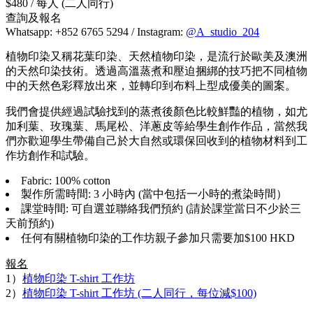
$480 / 每人 (二人同行)
查詢及報名
Whatsapp: +852 6765 5294 / Instagram:
@A_studio_204
植物印染又稱花葉印染、天然植物印染，是流行於歐美及澳洲
的天然印染技術。透過高溫蒸煮和壓迫捆綁的技巧把不同植物
中的天然色彩釋放出來，並轉印到布料上型成優美的圖案。
我們會提供經過試驗找到的蒸煮後顏色比較鮮豔的植物，如尤
加利葉、玫瑰葉、馬尾松、洋蔥皮等給學生創作作品，當然我
們亦歡迎學生帶備自己於大自然或環保回收到的植物材料到工
作坊創作和試驗。
Fabric: 100% cotton
製作所需時間: 3 小時內 (當中包括一小時的煮染時間）
課堂時間: 可自選並聯絡我們預約 (請於課堂當日不少於三
天前預約)
任何有關植物印染的工作坊親子參加只需要加$100 HKD
報名
1）
植物印染 T-shirt 工作坊
2）
植物印染 T-shirt 工作坊 (二人同行，每位減$100)