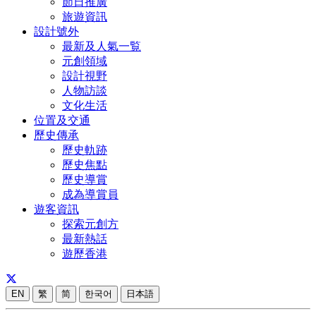
節日推廣
旅遊資訊
設計號外
最新及人氣一覧
元創領域
設計視野
人物訪談
文化生活
位置及交通
歷史傳承
歷史軌跡
歷史焦點
歷史導賞
成為導賞員
遊客資訊
探索元創方
最新熱話
遊歷香港
EN
繁
简
한국어
日本語