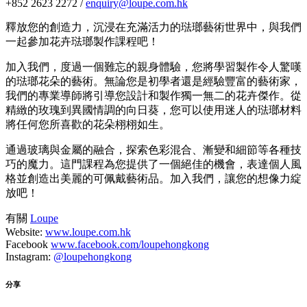
+852 2623 2272 /
enquiry@loupe.com.hk
釋放您的創造力，沉浸在充滿活力的琺瑯藝術世界中，與我們
一起參加花卉琺瑯製作課程吧！
加入我們，度過一個難忘的親身體驗，您將學習製作令人驚嘆
的琺瑯花朵的藝術。無論您是初學者還是經驗豐富的藝術家，
我們的專業導師將引導您設計和製作獨一無二的花卉傑作。從
精緻的玫瑰到異國情調的向日葵，您可以使用迷人的琺瑯材料
將任何您所喜歡的花朵栩栩如生。
通過玻璃與金屬的融合，探索色彩混合、漸變和細節等各種技
巧的魔力。這門課程為您提供了一個絕佳的機會，表達個人風
格並創造出美麗的可佩戴藝術品。加入我們，讓您的想像力綻
放吧！
有關
Loupe
Website:
www.loupe.com.hk
Facebook
www.facebook.com/loupehongkong
Instagram:
@loupehongkong
分享