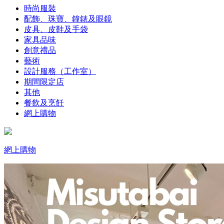
時尚服裝
配飾、珠寶、鐘錶及眼鏡
皮具、皮鞋及手袋
家具品味
創意禮品
藝術
設計服務（工作室）
期間限定店
其他
餐飲及烹飪
網上購物
網上購物