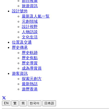
節日推廣
旅遊資訊
設計號外
最新及人氣一覧
元創領域
設計視野
人物訪談
文化生活
位置及交通
歷史傳承
歷史軌跡
歷史焦點
歷史導賞
成為導賞員
遊客資訊
探索元創方
最新熱話
遊歷香港
EN
繁
简
한국어
日本語