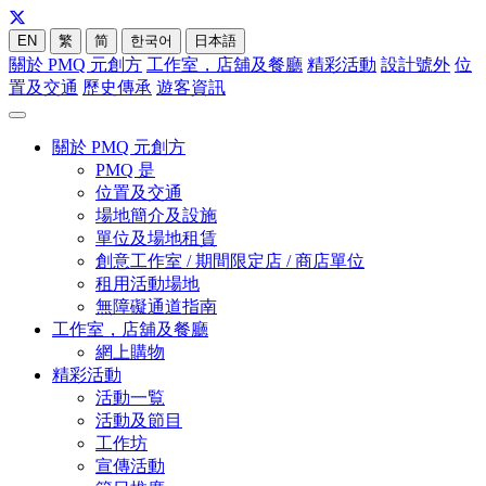
EN
繁
简
한국어
日本語
關於 PMQ 元創方
工作室，店舖及餐廳
精彩活動
設計號外
位
置及交通
歷史傳承
遊客資訊
關於 PMQ 元創方
PMQ 是
位置及交通
場地簡介及設施
單位及場地租賃
創意工作室 / 期間限定店 / 商店單位
租用活動場地
無障礙通道指南
工作室，店舖及餐廳
網上購物
精彩活動
活動一覧
活動及節目
工作坊
宣傳活動