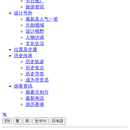
节日推广
旅游资讯
设计号外
最新及人气一览
元创领域
设计视野
人物访谈
文化生活
位置及交通
历史传承
历史轨迹
历史焦点
历史导赏
成为导赏员
游客资讯
探索元创方
最新热话
游历香港
EN
繁
简
한국어
日本語