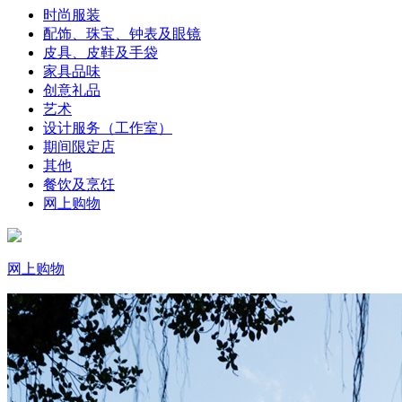
时尚服装
配饰、珠宝、钟表及眼镜
皮具、皮鞋及手袋
家具品味
创意礼品
艺术
设计服务（工作室）
期间限定店
其他
餐饮及烹饪
网上购物
网上购物