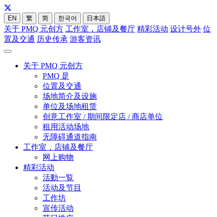
EN
繁
简
한국어
日本語
关于 PMQ 元创方
工作室，店铺及餐厅
精彩活动
设计号外
位
置及交通
历史传承
游客资讯
关于 PMQ 元创方
PMQ 是
位置及交通
场地简介及设施
单位及场地租赁
创意工作室 / 期间限定店 / 商店单位
租用活动场地
无障碍通道指南
工作室，店铺及餐厅
网上购物
精彩活动
活動一覧
活动及节目
工作坊
宣传活动