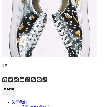
分享
Facebook
Twitter
Sina
Email
WhatsApp
WeChat
Line
Copy
Weibo
Link
更多内容
关于我们