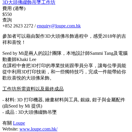
3D大頭佛綴飾吊墜工作坊
費用 (港幣)
$550
查詢
+852 2623 2272 /
enquiry@loupe.com.hk
參加者可以藉由製作3D大頭佛吊飾過程中，感受2018年的吉
祥和喜悅！
Seed by Mi是兩人的設計團隊，本地設計師Sammi Tang及電腦
動畫師Khaki Lee
在課程中會把3D打印的專業技術跟學員分享，讓每位學員能
從中利用3D打印技術，和一些獨特技巧，完成一件能帶給你
歡欣喜悅的大頭佛呆飾。
工作坊所需資料以及最終成品
- 材料: 3D 打印機器, 繪畫材料與工具, 銀線, 鉗子與金屬配件
(由Seed by Mi 提供)
- 成品 : 3D大頭佛綴飾吊墜
有關
Loupe
Website:
www.loupe.com.hk/