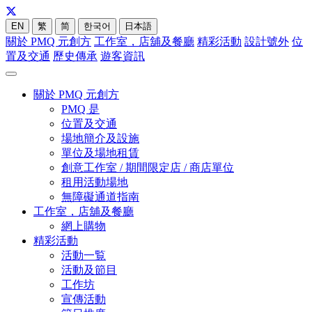
EN
繁
简
한국어
日本語
關於 PMQ 元創方
工作室，店舖及餐廳
精彩活動
設計號外
位
置及交通
歷史傳承
遊客資訊
關於 PMQ 元創方
PMQ 是
位置及交通
場地簡介及設施
單位及場地租賃
創意工作室 / 期間限定店 / 商店單位
租用活動場地
無障礙通道指南
工作室，店舖及餐廳
網上購物
精彩活動
活動一覧
活動及節目
工作坊
宣傳活動