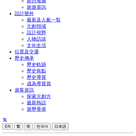
節日推廣
旅遊資訊
設計號外
最新及人氣一覧
元創領域
設計視野
人物訪談
文化生活
位置及交通
歷史傳承
歷史軌跡
歷史焦點
歷史導賞
成為導賞員
遊客資訊
探索元創方
最新熱話
遊歷香港
EN
繁
简
한국어
日本語