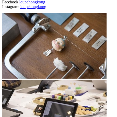
Facebook
loupehongkong
Instagram:
loupehongkong