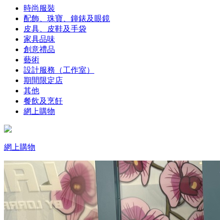
時尚服裝
配飾、珠寶、鐘錶及眼鏡
皮具、皮鞋及手袋
家具品味
創意禮品
藝術
設計服務（工作室）
期間限定店
其他
餐飲及烹飪
網上購物
網上購物