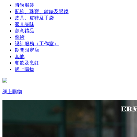
時尚服裝
配飾、珠寶、鐘錶及眼鏡
皮具、皮鞋及手袋
家具品味
創意禮品
藝術
設計服務（工作室）
期間限定店
其他
餐飲及烹飪
網上購物
網上購物