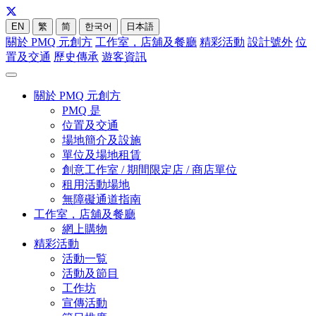
EN
繁
简
한국어
日本語
關於 PMQ 元創方
工作室，店舖及餐廳
精彩活動
設計號外
位
置及交通
歷史傳承
遊客資訊
關於 PMQ 元創方
PMQ 是
位置及交通
場地簡介及設施
單位及場地租賃
創意工作室 / 期間限定店 / 商店單位
租用活動場地
無障礙通道指南
工作室，店舖及餐廳
網上購物
精彩活動
活動一覧
活動及節目
工作坊
宣傳活動