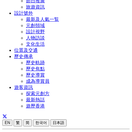
節日推廣
旅遊資訊
設計號外
最新及人氣一覧
元創領域
設計視野
人物訪談
文化生活
位置及交通
歷史傳承
歷史軌跡
歷史焦點
歷史導賞
成為導賞員
遊客資訊
探索元創方
最新熱話
遊歷香港
EN
繁
简
한국어
日本語