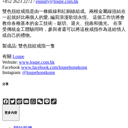
+852 2623 2272 /
enquiry@loupe.com.hk
雙色扭紋戒指是由一條銀線和紅銅線組成。兩根金屬線扭結在
一起就好比兩個人的愛, 編寫浪漫歌頌永恆。 這個工作坊將會
教你各種基本的金工技術 – 鋸切、退火、扭曲和拋光。 在享
受傳統金工體驗同時，參與者還可以將這枚戒指作為送給情人
或自己的禮物。
製成品: 雙色扭紋戒指一隻
有關
Loupe
Website:
www.loupe.com.hk
Facebook
www.facebook.com/loupehongkong
Instagram:
@loupehongkong
分享
Facebook
Twitter
Sina
Email
WhatsApp
WeChat
Line
Copy
Weibo
Link
更多內容