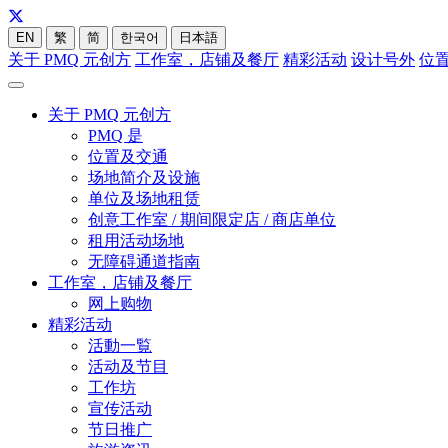
EN
繁
简
한국어
日本語
关于 PMQ 元创方
工作室，店铺及餐厅
精彩活动
设计号外
位
关于 PMQ 元创方
PMQ 是
位置及交通
场地简介及设施
单位及场地租赁
创意工作室 / 期间限定店 / 商店单位
租用活动场地
无障碍通道指南
工作室，店铺及餐厅
网上购物
精彩活动
活動一覧
活动及节目
工作坊
宣传活动
节日推广