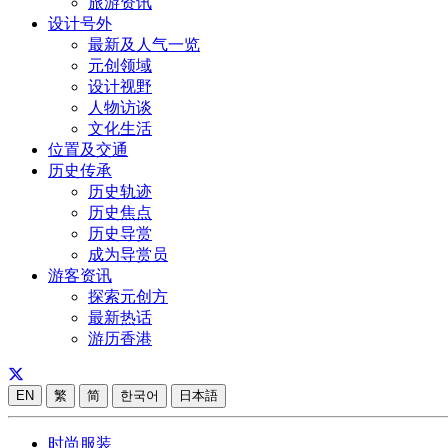
旅游资讯
设计号外
最新及人气一览
元创领域
设计视野
人物访谈
文化生活
位置及交通
历史传承
历史轨迹
历史焦点
历史导赏
成为导赏员
游客资讯
探索元创方
最新热话
游历香港
EN
繁
简
한국어
日本語
时尚服装