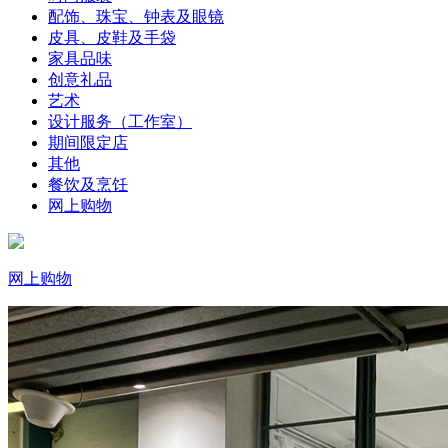
配饰、珠宝、钟表及眼镜
皮具、皮鞋及手袋
家具品味
创意礼品
艺术
设计服务（工作室）
期间限定店
其他
餐饮及烹饪
网上购物
网上购物