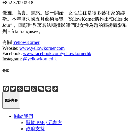
+852 3709 0918
優雅。高貴。魅惑。從一開始，女性往往是很多藝術家的繆
斯。本年度法國五月藝術展覽，YellowKorner將推出“Belles de
Jour”， 回顧世界著名法國攝影師們以女性為題的藝術攝影系
列 « à la française»。
有關
YellowKorner
Website:
www.yellowkorner.com
Facebook:
www.facebook.com/yellowkornerhk
Instagram:
@yellowkornerhk
分享
Facebook
Twitter
Sina
Email
WhatsApp
WeChat
Line
Copy
Weibo
Link
更多內容
關於我們
關於 PMQ 元創方
政府支持