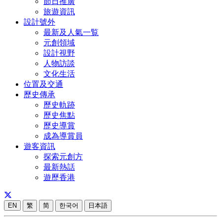
節日推廣
旅遊資訊
設計號外
最新及人氣一覧
元創領域
設計視野
人物訪談
文化生活
位置及交通
歷史傳承
歷史軌跡
歷史焦點
歷史導賞
成為導賞員
遊客資訊
探索元創方
最新熱話
遊歷香港
EN
繁
简
한국어
日本語