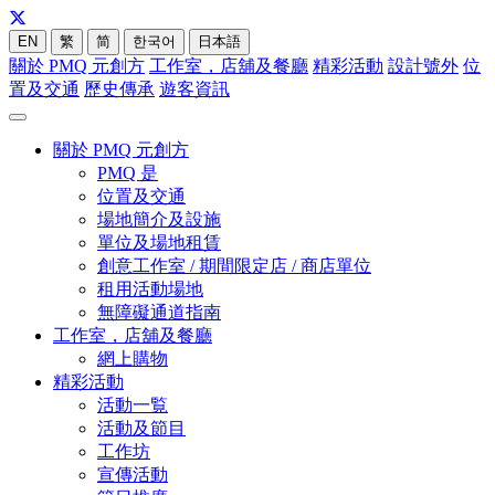
EN
繁
简
한국어
日本語
關於 PMQ 元創方
工作室，店舖及餐廳
精彩活動
設計號外
位
置及交通
歷史傳承
遊客資訊
關於 PMQ 元創方
PMQ 是
位置及交通
場地簡介及設施
單位及場地租賃
創意工作室 / 期間限定店 / 商店單位
租用活動場地
無障礙通道指南
工作室，店舖及餐廳
網上購物
精彩活動
活動一覧
活動及節目
工作坊
宣傳活動