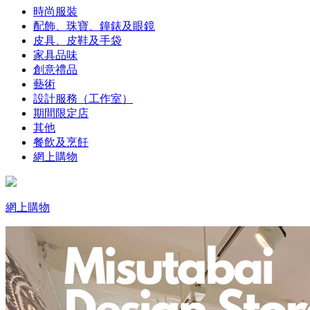
時尚服裝
配飾、珠寶、鐘錶及眼鏡
皮具、皮鞋及手袋
家具品味
創意禮品
藝術
設計服務（工作室）
期間限定店
其他
餐飲及烹飪
網上購物
網上購物