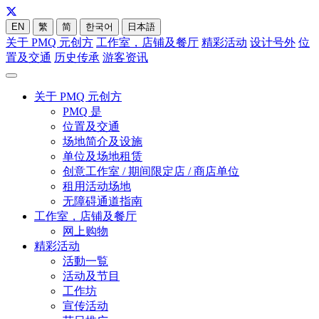
EN
繁
简
한국어
日本語
关于 PMQ 元创方
工作室，店铺及餐厅
精彩活动
设计号外
位
置及交通
历史传承
游客资讯
关于 PMQ 元创方
PMQ 是
位置及交通
场地简介及设施
单位及场地租赁
创意工作室 / 期间限定店 / 商店单位
租用活动场地
无障碍通道指南
工作室，店铺及餐厅
网上购物
精彩活动
活動一覧
活动及节目
工作坊
宣传活动