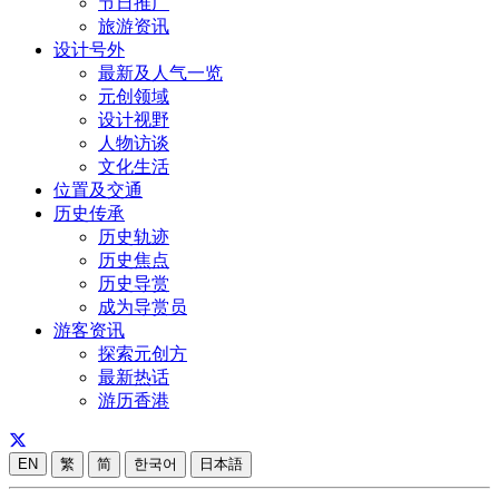
节日推广
旅游资讯
设计号外
最新及人气一览
元创领域
设计视野
人物访谈
文化生活
位置及交通
历史传承
历史轨迹
历史焦点
历史导赏
成为导赏员
游客资讯
探索元创方
最新热话
游历香港
EN
繁
简
한국어
日本語