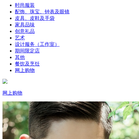
时尚服装
配饰、珠宝、钟表及眼镜
皮具、皮鞋及手袋
家具品味
创意礼品
艺术
设计服务（工作室）
期间限定店
其他
餐饮及烹饪
网上购物
网上购物