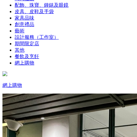
配飾、珠寶、鐘錶及眼鏡
皮具、皮鞋及手袋
家具品味
創意禮品
藝術
設計服務（工作室）
期間限定店
其他
餐飲及烹飪
網上購物
網上購物