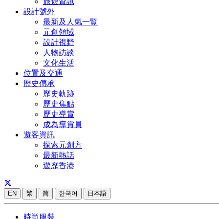
旅遊資訊
設計號外
最新及人氣一覧
元創領域
設計視野
人物訪談
文化生活
位置及交通
歷史傳承
歷史軌跡
歷史焦點
歷史導賞
成為導賞員
遊客資訊
探索元創方
最新熱話
遊歷香港
EN
繁
简
한국어
日本語
時尚服裝