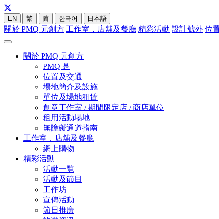
EN
繁
简
한국어
日本語
關於 PMQ 元創方
工作室，店舖及餐廳
精彩活動
設計號外
位
關於 PMQ 元創方
PMQ 是
位置及交通
場地簡介及設施
單位及場地租賃
創意工作室 / 期間限定店 / 商店單位
租用活動場地
無障礙通道指南
工作室，店舖及餐廳
網上購物
精彩活動
活動一覧
活動及節目
工作坊
宣傳活動
節日推廣