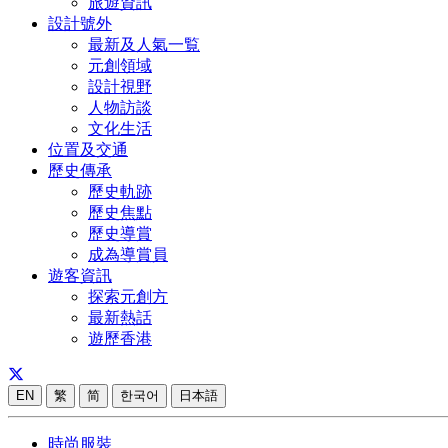
旅遊資訊
設計號外
最新及人氣一覧
元創領域
設計視野
人物訪談
文化生活
位置及交通
歷史傳承
歷史軌跡
歷史焦點
歷史導賞
成為導賞員
遊客資訊
探索元創方
最新熱話
遊歷香港
EN
繁
简
한국어
日本語
時尚服裝