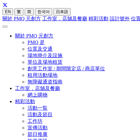
EN
繁
简
한국어
日本語
關於 PMQ 元創方
工作室，店舖及餐廳
精彩活動
設計號外
位
關於 PMQ 元創方
PMQ 是
位置及交通
場地簡介及設施
單位及場地租賃
創意工作室 / 期間限定店 / 商店單位
租用活動場地
無障礙通道指南
工作室，店舖及餐廳
網上購物
精彩活動
活動一覧
活動及節目
工作坊
宣傳活動
節日推廣