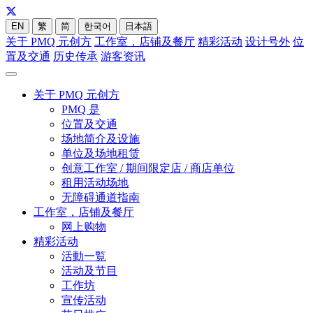
EN
繁
简
한국어
日本語
关于 PMQ 元创方
工作室，店铺及餐厅
精彩活动
设计号外
位
置及交通
历史传承
游客资讯
关于 PMQ 元创方
PMQ 是
位置及交通
场地简介及设施
单位及场地租赁
创意工作室 / 期间限定店 / 商店单位
租用活动场地
无障碍通道指南
工作室，店铺及餐厅
网上购物
精彩活动
活動一覧
活动及节目
工作坊
宣传活动