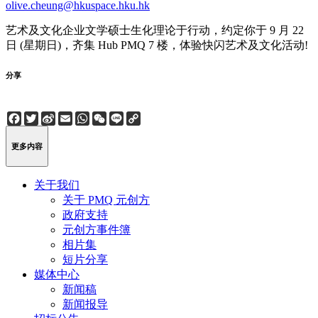
olive.cheung@hkuspace.hku.hk
艺术及文化企业文学硕士生化理论于行动，约定你于 9 月 22
日 (星期日)，齐集 Hub PMQ 7 楼，体验快闪艺术及文化活动!
分享
Facebook
Twitter
Sina
Email
WhatsApp
WeChat
Line
Copy
Weibo
Link
更多内容
关于我们
关于 PMQ 元创方
政府支持
元创方事件簿
相片集
短片分享
媒体中心
新闻稿
新闻报导