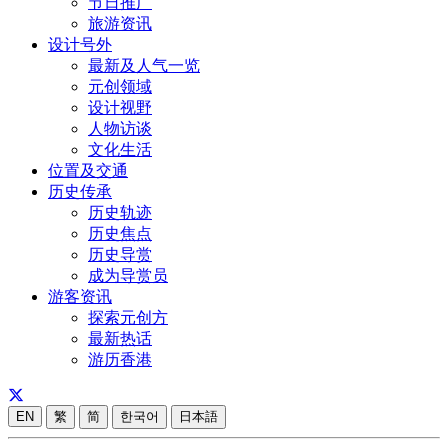
节日推广
旅游资讯
设计号外
最新及人气一览
元创领域
设计视野
人物访谈
文化生活
位置及交通
历史传承
历史轨迹
历史焦点
历史导赏
成为导赏员
游客资讯
探索元创方
最新热话
游历香港
EN
繁
简
한국어
日本語