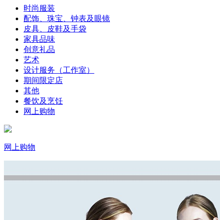
时尚服装
配饰、珠宝、钟表及眼镜
皮具、皮鞋及手袋
家具品味
创意礼品
艺术
设计服务（工作室）
期间限定店
其他
餐饮及烹饪
网上购物
网上购物