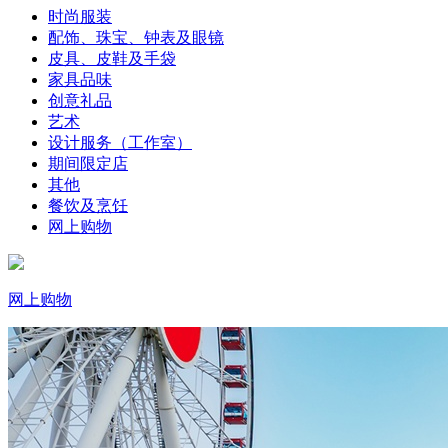
时尚服装
配饰、珠宝、钟表及眼镜
皮具、皮鞋及手袋
家具品味
创意礼品
艺术
设计服务（工作室）
期间限定店
其他
餐饮及烹饪
网上购物
网上购物