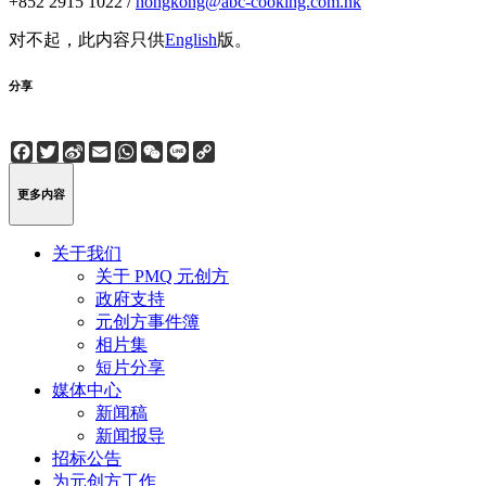
+852 2915 1022 /
hongkong@abc-cooking.com.hk
对不起，此内容只供
English
版。
分享
Facebook
Twitter
Sina
Email
WhatsApp
WeChat
Line
Copy
Weibo
Link
更多内容
关于我们
关于 PMQ 元创方
政府支持
元创方事件簿
相片集
短片分享
媒体中心
新闻稿
新闻报导
招标公告
为元创方工作