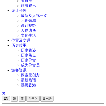
节日推广
旅游资讯
设计号外
最新及人气一览
元创领域
设计视野
人物访谈
文化生活
位置及交通
历史传承
历史轨迹
历史焦点
历史导赏
成为导赏员
游客资讯
探索元创方
最新热话
游历香港
EN
繁
简
한국어
日本語