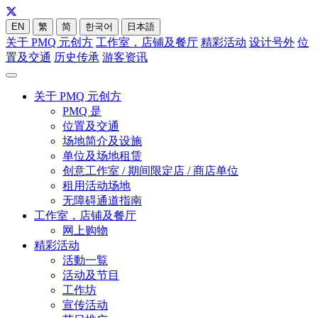
EN
繁
简
한국어
日本語
关于 PMQ 元创方
工作室，店铺及餐厅
精彩活动
设计号外
位
置及交通
历史传承
游客资讯
关于 PMQ 元创方
PMQ 是
位置及交通
场地简介及设施
单位及场地租赁
创意工作室 / 期间限定店 / 商店单位
租用活动场地
无障碍通道指南
工作室，店铺及餐厅
网上购物
精彩活动
活動一覧
活动及节目
工作坊
宣传活动