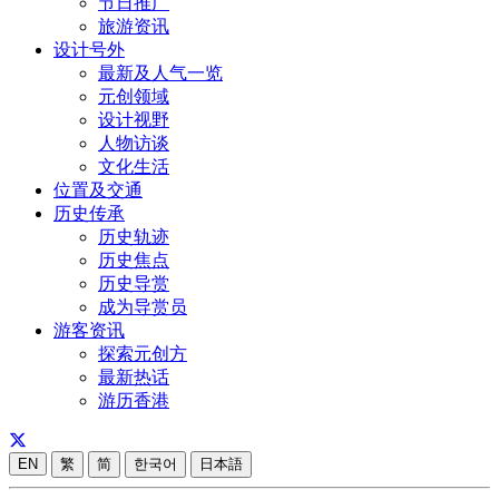
节日推广
旅游资讯
设计号外
最新及人气一览
元创领域
设计视野
人物访谈
文化生活
位置及交通
历史传承
历史轨迹
历史焦点
历史导赏
成为导赏员
游客资讯
探索元创方
最新热话
游历香港
EN
繁
简
한국어
日本語