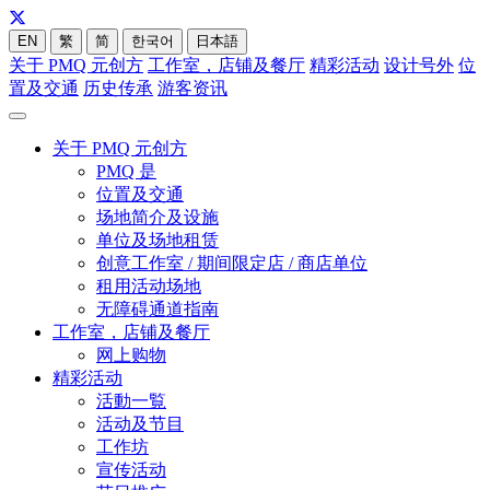
EN
繁
简
한국어
日本語
关于 PMQ 元创方
工作室，店铺及餐厅
精彩活动
设计号外
位
置及交通
历史传承
游客资讯
关于 PMQ 元创方
PMQ 是
位置及交通
场地简介及设施
单位及场地租赁
创意工作室 / 期间限定店 / 商店单位
租用活动场地
无障碍通道指南
工作室，店铺及餐厅
网上购物
精彩活动
活動一覧
活动及节目
工作坊
宣传活动