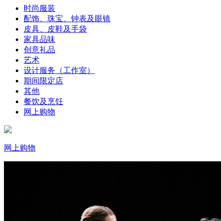
时尚服装
配饰、珠宝、钟表及眼镜
皮具、皮鞋及手袋
家具品味
创意礼品
艺术
设计服务（工作室）
期间限定店
其他
餐饮及烹饪
网上购物
网上购物