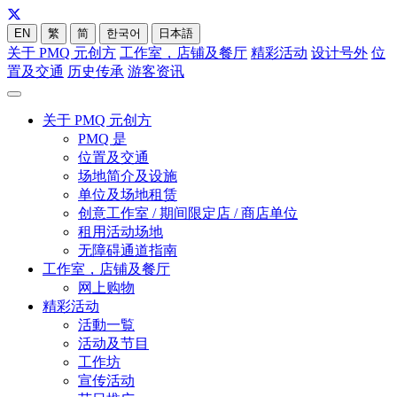
EN
繁
简
한국어
日本語
关于 PMQ 元创方
工作室，店铺及餐厅
精彩活动
设计号外
位
置及交通
历史传承
游客资讯
关于 PMQ 元创方
PMQ 是
位置及交通
场地简介及设施
单位及场地租赁
创意工作室 / 期间限定店 / 商店单位
租用活动场地
无障碍通道指南
工作室，店铺及餐厅
网上购物
精彩活动
活動一覧
活动及节目
工作坊
宣传活动