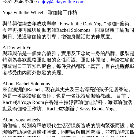
+852 2546 9300 /
enjoy@adaywithfe.com
Yoga with the Wheel – 瑜伽輪工作坊
與菲與信繼去年成功舉辦 “Flow in the Dark Yoga” 瑜珈+藝術。
今年再接再厲與瑜伽老師Rachel Solomons一同舉辦親子瑜伽同
樂日。透過瑜伽輪的引導，増強身體活動的伸展度。
A Day with Fe
與菲與信是一個集合優雅，實用及正念於一身的品牌。服裝是
特別為喜歡風格運動服的女性而設。運動休閒服，無論在瑜伽
課或週日三五知己聚會，每件貨品都印上真言，旨在提醒佩戴
者感受由內而外散發的美麗。
About Rachel Solomons
來自澳洲的Rachel，現在與丈夫及三名漂亮的孩子定居香港。
她是一名認證瑜伽教師，也是一名認證瑜伽輪教練。 目前，
Rachel與Yoga Room在香港主持靜音瑜伽迪斯科，海灘瑜伽活
動及瑜伽輪工作坊。Rachel亦創辦了Sassy Booda Yoga。
About yoga wheels
瑜伽輪，特別為釋放現代生活習慣所造成的肌肉緊張而設，瑜
珈輪有助擴張肩膀和胸部，同時緩解肌肉緊張，並有助增加四