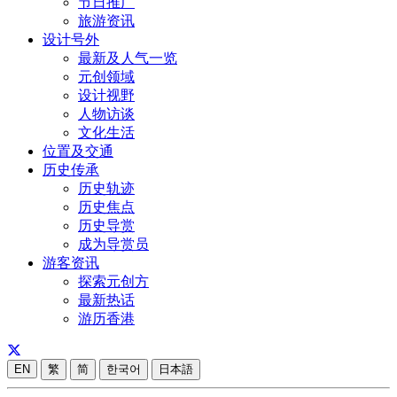
节日推广
旅游资讯
设计号外
最新及人气一览
元创领域
设计视野
人物访谈
文化生活
位置及交通
历史传承
历史轨迹
历史焦点
历史导赏
成为导赏员
游客资讯
探索元创方
最新热话
游历香港
EN
繁
简
한국어
日本語