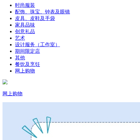
时尚服装
配饰、珠宝、钟表及眼镜
皮具、皮鞋及手袋
家具品味
创意礼品
艺术
设计服务（工作室）
期间限定店
其他
餐饮及烹饪
网上购物
网上购物