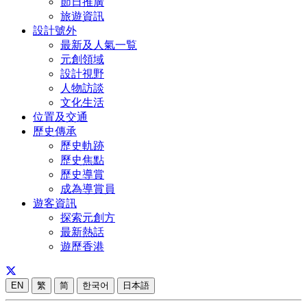
節日推廣
旅遊資訊
設計號外
最新及人氣一覧
元創領域
設計視野
人物訪談
文化生活
位置及交通
歷史傳承
歷史軌跡
歷史焦點
歷史導賞
成為導賞員
遊客資訊
探索元創方
最新熱話
遊歷香港
EN
繁
简
한국어
日本語