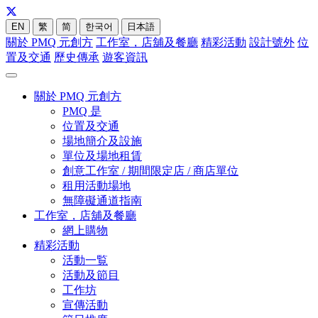
EN
繁
简
한국어
日本語
關於 PMQ 元創方
工作室，店舖及餐廳
精彩活動
設計號外
位
置及交通
歷史傳承
遊客資訊
關於 PMQ 元創方
PMQ 是
位置及交通
場地簡介及設施
單位及場地租賃
創意工作室 / 期間限定店 / 商店單位
租用活動場地
無障礙通道指南
工作室，店舖及餐廳
網上購物
精彩活動
活動一覧
活動及節目
工作坊
宣傳活動