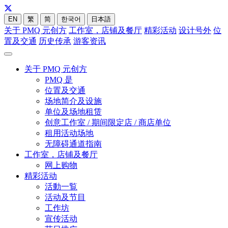
EN
繁
简
한국어
日本語
关于 PMQ 元创方
工作室，店铺及餐厅
精彩活动
设计号外
位
置及交通
历史传承
游客资讯
关于 PMQ 元创方
PMQ 是
位置及交通
场地简介及设施
单位及场地租赁
创意工作室 / 期间限定店 / 商店单位
租用活动场地
无障碍通道指南
工作室，店铺及餐厅
网上购物
精彩活动
活動一覧
活动及节目
工作坊
宣传活动