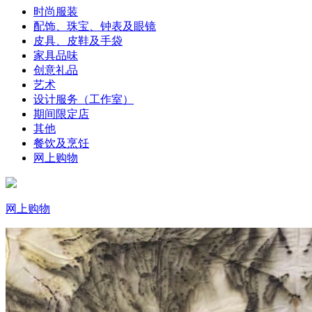
时尚服装
配饰、珠宝、钟表及眼镜
皮具、皮鞋及手袋
家具品味
创意礼品
艺术
设计服务（工作室）
期间限定店
其他
餐饮及烹饪
网上购物
网上购物