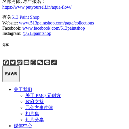
名额有限, 尽早报名：
https://www.putyourself.in/aqua-flow/
有关
513 Paint Shop
Website:
www.513paintshop.com/page/collections
Facebook:
www.facebook.com/513paintshop
Instagram:
@513paintshop
分享
Facebook
Twitter
Sina
Email
WhatsApp
WeChat
Line
Copy
Weibo
Link
更多内容
关于我们
关于 PMQ 元创方
政府支持
元创方事件簿
相片集
短片分享
媒体中心