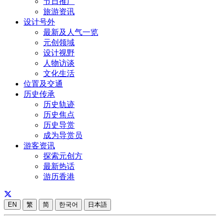
节日推广
旅游资讯
设计号外
最新及人气一览
元创领域
设计视野
人物访谈
文化生活
位置及交通
历史传承
历史轨迹
历史焦点
历史导赏
成为导赏员
游客资讯
探索元创方
最新热话
游历香港
EN
繁
简
한국어
日本語