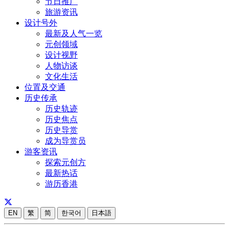
节日推广
旅游资讯
设计号外
最新及人气一览
元创领域
设计视野
人物访谈
文化生活
位置及交通
历史传承
历史轨迹
历史焦点
历史导赏
成为导赏员
游客资讯
探索元创方
最新热话
游历香港
EN
繁
简
한국어
日本語