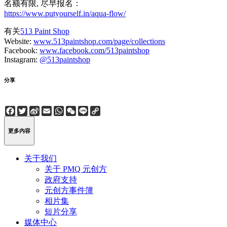
名额有限, 尽早报名：
https://www.putyourself.in/aqua-flow/
有关
513 Paint Shop
Website:
www.513paintshop.com/page/collections
Facebook:
www.facebook.com/513paintshop
Instagram:
@513paintshop
分享
Facebook
Twitter
Sina
Email
WhatsApp
WeChat
Line
Copy
Weibo
Link
更多内容
关于我们
关于 PMQ 元创方
政府支持
元创方事件簿
相片集
短片分享
媒体中心