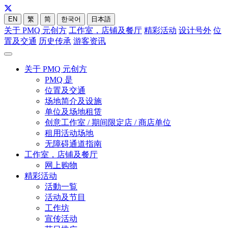
EN
繁
简
한국어
日本語
关于 PMQ 元创方
工作室，店铺及餐厅
精彩活动
设计号外
位
置及交通
历史传承
游客资讯
关于 PMQ 元创方
PMQ 是
位置及交通
场地简介及设施
单位及场地租赁
创意工作室 / 期间限定店 / 商店单位
租用活动场地
无障碍通道指南
工作室，店铺及餐厅
网上购物
精彩活动
活動一覧
活动及节目
工作坊
宣传活动