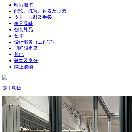
时尚服装
配饰、珠宝、钟表及眼镜
皮具、皮鞋及手袋
家具品味
创意礼品
艺术
设计服务（工作室）
期间限定店
其他
餐饮及烹饪
网上购物
网上购物