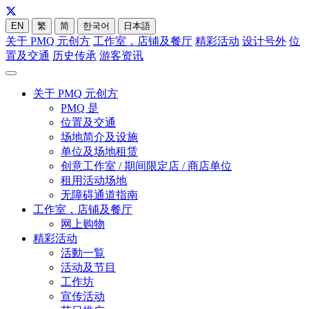
EN
繁
简
한국어
日本語
关于 PMQ 元创方
工作室，店铺及餐厅
精彩活动
设计号外
位
置及交通
历史传承
游客资讯
关于 PMQ 元创方
PMQ 是
位置及交通
场地简介及设施
单位及场地租赁
创意工作室 / 期间限定店 / 商店单位
租用活动场地
无障碍通道指南
工作室，店铺及餐厅
网上购物
精彩活动
活動一覧
活动及节目
工作坊
宣传活动