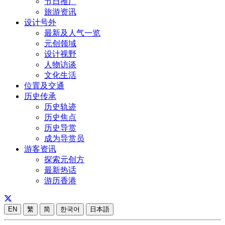
节日推广
旅游资讯
设计号外
最新及人气一览
元创领域
设计视野
人物访谈
文化生活
位置及交通
历史传承
历史轨迹
历史焦点
历史导赏
成为导赏员
游客资讯
探索元创方
最新热话
游历香港
EN
繁
简
한국어
日本語