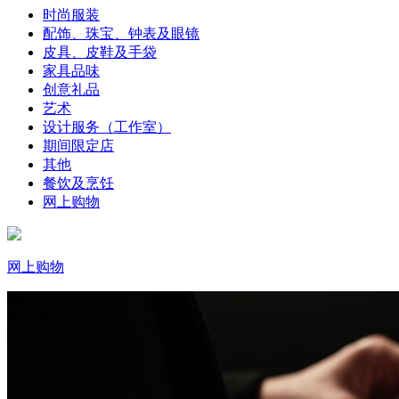
时尚服装
配饰、珠宝、钟表及眼镜
皮具、皮鞋及手袋
家具品味
创意礼品
艺术
设计服务（工作室）
期间限定店
其他
餐饮及烹饪
网上购物
网上购物