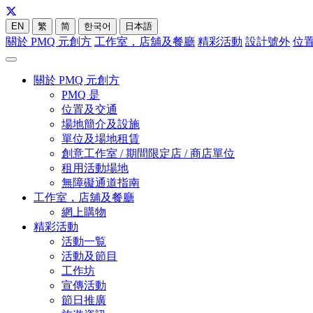
EN
繁
简
한국어
日本語
關於 PMQ 元創方
工作室，店舖及餐廳
精彩活動
設計號外
位
關於 PMQ 元創方
PMQ 是
位置及交通
場地簡介及設施
單位及場地租賃
創意工作室 / 期間限定店 / 商店單位
租用活動場地
無障礙通道指南
工作室，店舖及餐廳
網上購物
精彩活動
活動一覧
活動及節目
工作坊
宣傳活動
節日推廣