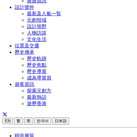
旅遊資訊
設計號外
最新及人氣一覧
元創領域
設計視野
人物訪談
文化生活
位置及交通
歷史傳承
歷史軌跡
歷史焦點
歷史導賞
成為導賞員
遊客資訊
探索元創方
最新熱話
遊歷香港
EN
繁
简
한국어
日本語
時尚服裝