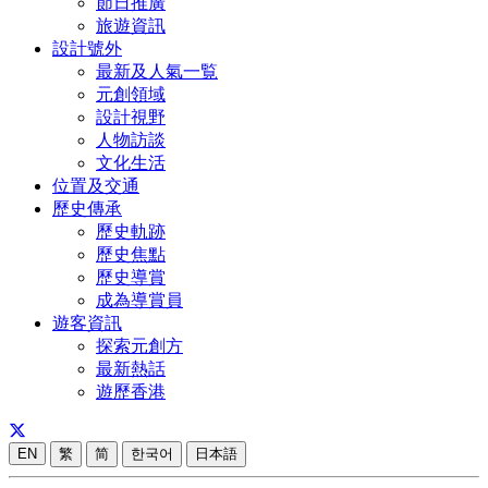
節日推廣
旅遊資訊
設計號外
最新及人氣一覧
元創領域
設計視野
人物訪談
文化生活
位置及交通
歷史傳承
歷史軌跡
歷史焦點
歷史導賞
成為導賞員
遊客資訊
探索元創方
最新熱話
遊歷香港
EN
繁
简
한국어
日本語