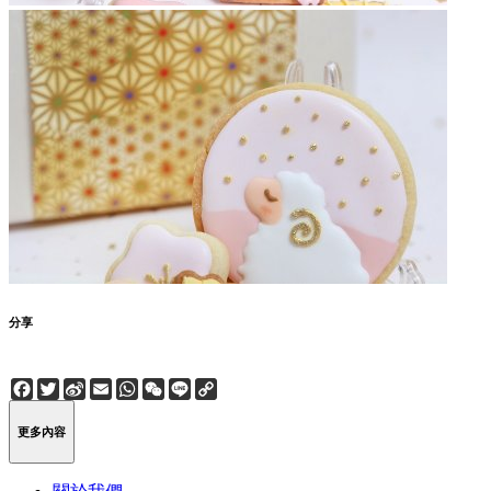
分享
Facebook
Twitter
Sina
Email
WhatsApp
WeChat
Line
Copy
Weibo
Link
更多內容