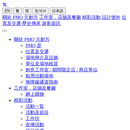
EN
繁
简
한국어
日本語
關於 PMQ 元創方
工作室，店舖及餐廳
精彩活動
設計號外
位
置及交通
歷史傳承
遊客資訊
關於 PMQ 元創方
PMQ 是
位置及交通
場地簡介及設施
單位及場地租賃
創意工作室 / 期間限定店 / 商店單位
租用活動場地
無障礙通道指南
工作室，店舖及餐廳
網上購物
精彩活動
活動一覧
活動及節目
工作坊
宣傳活動