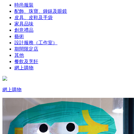
時尚服裝
配飾、珠寶、鐘錶及眼鏡
皮具、皮鞋及手袋
家具品味
創意禮品
藝術
設計服務（工作室）
期間限定店
其他
餐飲及烹飪
網上購物
網上購物