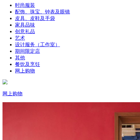
时尚服装
配饰、珠宝、钟表及眼镜
皮具、皮鞋及手袋
家具品味
创意礼品
艺术
设计服务（工作室）
期间限定店
其他
餐饮及烹饪
网上购物
网上购物