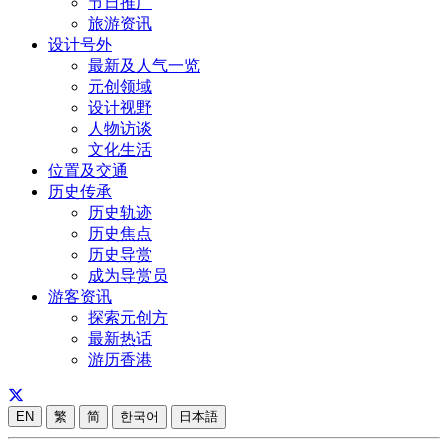
节日推广
旅游资讯
设计号外
最新及人气一览
元创领域
设计视野
人物访谈
文化生活
位置及交通
历史传承
历史轨迹
历史焦点
历史导赏
成为导赏员
游客资讯
探索元创方
最新热话
游历香港
EN
繁
简
한국어
日本語