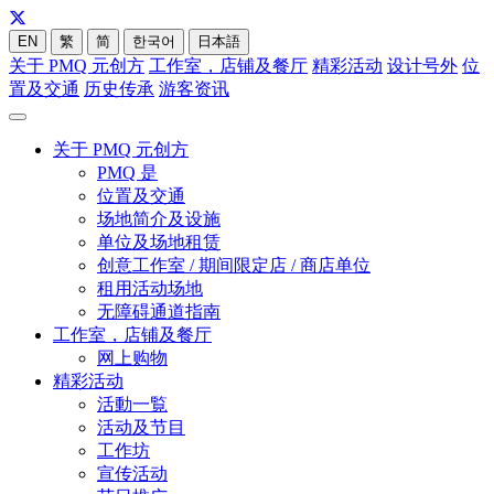
EN
繁
简
한국어
日本語
关于 PMQ 元创方
工作室，店铺及餐厅
精彩活动
设计号外
位
置及交通
历史传承
游客资讯
关于 PMQ 元创方
PMQ 是
位置及交通
场地简介及设施
单位及场地租赁
创意工作室 / 期间限定店 / 商店单位
租用活动场地
无障碍通道指南
工作室，店铺及餐厅
网上购物
精彩活动
活動一覧
活动及节目
工作坊
宣传活动