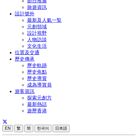
節日推廣
旅遊資訊
設計號外
最新及人氣一覧
元創領域
設計視野
人物訪談
文化生活
位置及交通
歷史傳承
歷史軌跡
歷史焦點
歷史導賞
成為導賞員
遊客資訊
探索元創方
最新熱話
遊歷香港
EN
繁
简
한국어
日本語