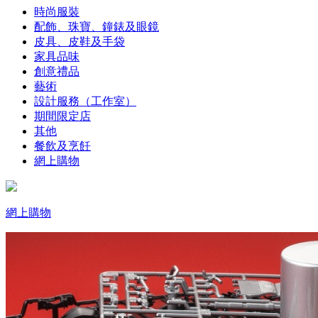
時尚服裝
配飾、珠寶、鐘錶及眼鏡
皮具、皮鞋及手袋
家具品味
創意禮品
藝術
設計服務（工作室）
期間限定店
其他
餐飲及烹飪
網上購物
網上購物