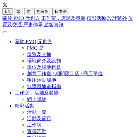
EN
繁
简
한국어
日本語
關於 PMQ 元創方
工作室，店舖及餐廳
精彩活動
設計號外
位
置及交通
歷史傳承
遊客資訊
關於 PMQ 元創方
PMQ 是
位置及交通
場地簡介及設施
單位及場地租賃
創意工作室 / 期間限定店 / 商店單位
租用活動場地
無障礙通道指南
工作室，店舖及餐廳
網上購物
精彩活動
活動一覧
活動及節目
工作坊
宣傳活動