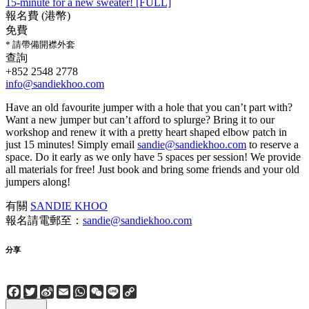
15-minute for a new sweater! [FULL]
報名費 (港幣)
免費
* 請帶備開襟外套
查詢
+852 2548 2778
info@sandiekhoo.com
Have an old favourite jumper with a hole that you can’t part with?
Want a new jumper but can’t afford to splurge? Bring it to our
workshop and renew it with a pretty heart shaped elbow patch in
just 15 minutes! Simply email
sandie@sandiekhoo.com
to reserve a
space. Do it early as we only have 5 spaces per session! We provide
all materials for free! Just book and bring some friends and your old
jumpers along!
有關
SANDIE KHOO
報名請電郵至：
sandie@sandiekhoo.com
分享
Facebook
Twitter
Sina
Email
WhatsApp
WeChat
Line
Copy
Weibo
Link