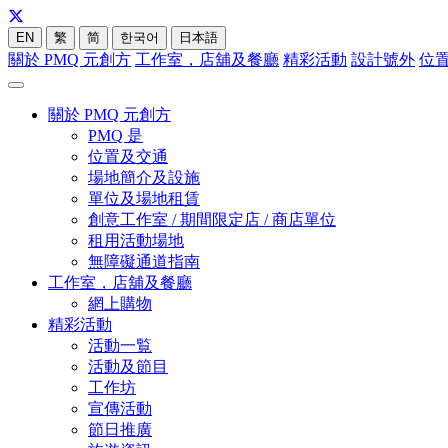
EN
繁
简
한국어
日本語
關於 PMQ 元創方
工作室，店舖及餐廳
精彩活動
設計號外
位
關於 PMQ 元創方
PMQ 是
位置及交通
場地簡介及設施
單位及場地租賃
創意工作室 / 期間限定店 / 商店單位
租用活動場地
無障礙通道指南
工作室，店舖及餐廳
網上購物
精彩活動
活動一覧
活動及節目
工作坊
宣傳活動
節日推廣