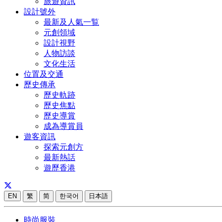
旅遊資訊
設計號外
最新及人氣一覧
元創領域
設計視野
人物訪談
文化生活
位置及交通
歷史傳承
歷史軌跡
歷史焦點
歷史導賞
成為導賞員
遊客資訊
探索元創方
最新熱話
遊歷香港
EN
繁
简
한국어
日本語
時尚服裝