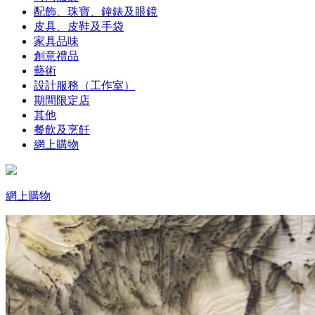
配飾、珠寶、鐘錶及眼鏡
皮具、皮鞋及手袋
家具品味
創意禮品
藝術
設計服務（工作室）
期間限定店
其他
餐飲及烹飪
網上購物
網上購物