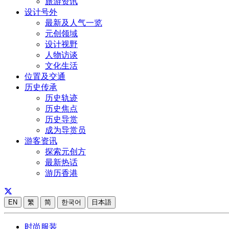
旅游资讯
设计号外
最新及人气一览
元创领域
设计视野
人物访谈
文化生活
位置及交通
历史传承
历史轨迹
历史焦点
历史导赏
成为导赏员
游客资讯
探索元创方
最新热话
游历香港
EN
繁
简
한국어
日本語
时尚服装