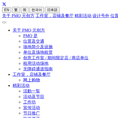
EN
繁
简
한국어
日本語
关于 PMQ 元创方
工作室，店铺及餐厅
精彩活动
设计号外
位
关于 PMQ 元创方
PMQ 是
位置及交通
场地简介及设施
单位及场地租赁
创意工作室 / 期间限定店 / 商店单位
租用活动场地
无障碍通道指南
工作室，店铺及餐厅
网上购物
精彩活动
活動一覧
活动及节目
工作坊
宣传活动
节日推广