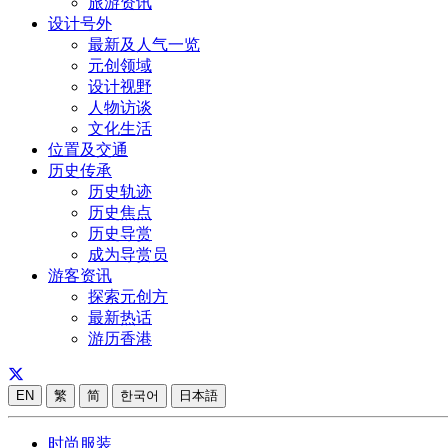
旅游资讯
设计号外
最新及人气一览
元创领域
设计视野
人物访谈
文化生活
位置及交通
历史传承
历史轨迹
历史焦点
历史导赏
成为导赏员
游客资讯
探索元创方
最新热话
游历香港
EN
繁
简
한국어
日本語
时尚服装