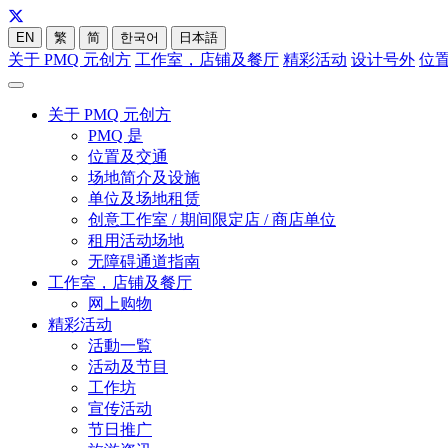
EN
繁
简
한국어
日本語
关于 PMQ 元创方
工作室，店铺及餐厅
精彩活动
设计号外
位
关于 PMQ 元创方
PMQ 是
位置及交通
场地简介及设施
单位及场地租赁
创意工作室 / 期间限定店 / 商店单位
租用活动场地
无障碍通道指南
工作室，店铺及餐厅
网上购物
精彩活动
活動一覧
活动及节目
工作坊
宣传活动
节日推广