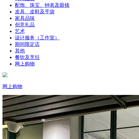
配饰、珠宝、钟表及眼镜
皮具、皮鞋及手袋
家具品味
创意礼品
艺术
设计服务（工作室）
期间限定店
其他
餐饮及烹饪
网上购物
网上购物