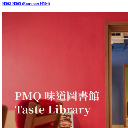
H502-H505 (Entrance: H504)