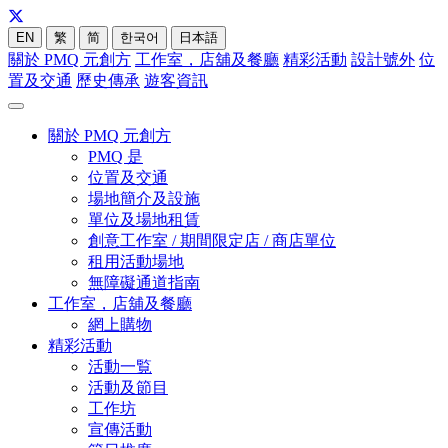
EN
繁
简
한국어
日本語
關於 PMQ 元創方
工作室，店舖及餐廳
精彩活動
設計號外
位
置及交通
歷史傳承
遊客資訊
關於 PMQ 元創方
PMQ 是
位置及交通
場地簡介及設施
單位及場地租賃
創意工作室 / 期間限定店 / 商店單位
租用活動場地
無障礙通道指南
工作室，店舖及餐廳
網上購物
精彩活動
活動一覧
活動及節目
工作坊
宣傳活動