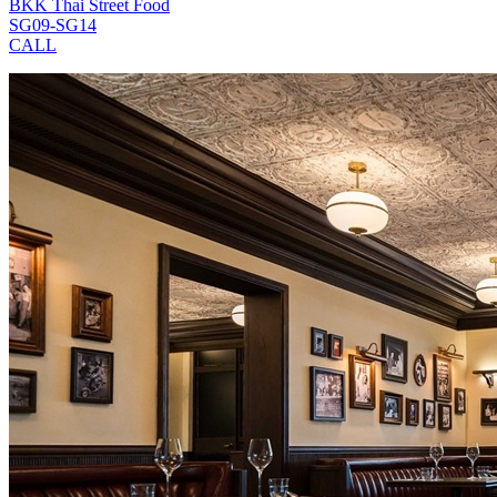
BKK Thai Street Food
SG09-SG14
CALL