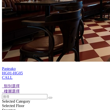
Pasteako
HG01-HG05
CALL
類別選擇
樓層選擇
Selected Category
Selected Floor