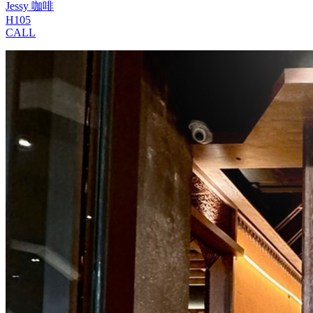
Jessy 咖啡
H105
CALL