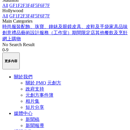
Staunton
All
GF
1F
2F
3F
4F
5F
6F
7F
Hollywood
All
GF
1F
2F
3F
4F
5F
6F
7F
Main Categories
時尚服裝
配飾、珠寶、鐘錶及眼鏡
皮具、皮鞋及手袋
家具品味
創意禮品
藝術
設計服務（工作室）
期間限定店
其他
餐飲及烹飪
網上購物
No Search Result
0-9
更多內容
關於我們
關於 PMQ 元創方
政府支持
元創方事件簿
相片集
短片分享
媒體中心
新聞稿
新聞報導