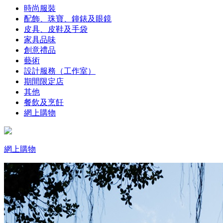
時尚服裝
配飾、珠寶、鐘錶及眼鏡
皮具、皮鞋及手袋
家具品味
創意禮品
藝術
設計服務（工作室）
期間限定店
其他
餐飲及烹飪
網上購物
網上購物