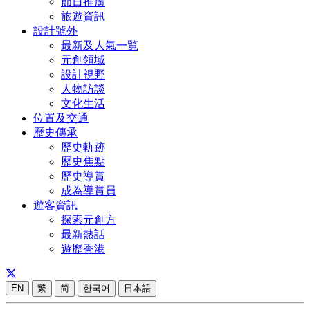
節日推廣
旅遊資訊
設計號外
最新及人氣一覧
元創領域
設計視野
人物訪談
文化生活
位置及交通
歷史傳承
歷史軌跡
歷史焦點
歷史導賞
成為導賞員
遊客資訊
探索元創方
最新熱話
遊歷香港
EN
繁
简
한국어
日本語