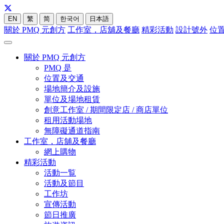
EN
繁
简
한국어
日本語
關於 PMQ 元創方
工作室，店舖及餐廳
精彩活動
設計號外
位
關於 PMQ 元創方
PMQ 是
位置及交通
場地簡介及設施
單位及場地租賃
創意工作室 / 期間限定店 / 商店單位
租用活動場地
無障礙通道指南
工作室，店舖及餐廳
網上購物
精彩活動
活動一覧
活動及節目
工作坊
宣傳活動
節日推廣