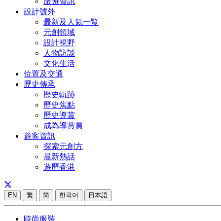
旅遊資訊
設計號外
最新及人氣一覧
元創領域
設計視野
人物訪談
文化生活
位置及交通
歷史傳承
歷史軌跡
歷史焦點
歷史導賞
成為導賞員
遊客資訊
探索元創方
最新熱話
遊歷香港
EN
繁
简
한국어
日本語
時尚服裝