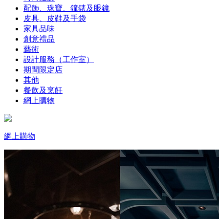
配飾、珠寶、鐘錶及眼鏡
皮具、皮鞋及手袋
家具品味
創意禮品
藝術
設計服務（工作室）
期間限定店
其他
餐飲及烹飪
網上購物
網上購物